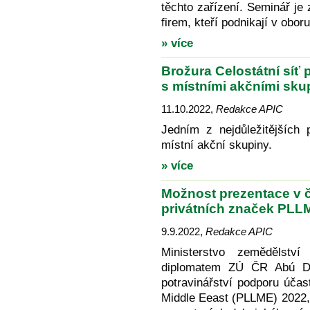
těchto zařízení. Seminář je
firem, kteří podnikají v obor
» více
Brožura Celostátní síť
s místními akčními sku
11.10.2022
,
Redakce APIC
Jedním z nejdůležitějších 
místní akční skupiny.
» více
Možnost prezentace v 
privátních značek PLLME
9.9.2022
,
Redakce APIC
Ministerstvo zemědělst
diplomatem ZÚ ČR Abú Dh
potravinářství podporu účas
Middle Eeast (PLLME) 2022, 