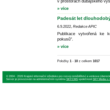
v prostorách dubajského vý
» více
Padesát let dlouhodobý
6.9.2022
,
Redakce APIC
Publikace vytvořená ke k
pokusů".
» více
Položky
1
-
10
z celkem
1017
© 2004 - 2026 Krajské informační středisko pro rozvoj zemědělství a venkova Liberec
Server je provozován na administračním systému
SKY:CMS
společnosti
SKY Media s.r.