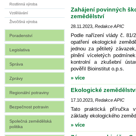
Rostlinná výroba
Zahájení povinných ško
Vzdělávání
zemědělství
Živočišná výroba
28.11.2023
,
Redakce APIC
Podle nařízení vlády č. 81
Poradenství
opatření ekologické zemědě
jednou za pětiletý závazek
Legislativa
plnění víceletých podmínek
kontrolní a zkušební úst
Správa
pověřil Bioinstitut o.p.s.
» více
Zprávy
Ekologické zemědělství
Regionální potraviny
17.10.2023
,
Redakce APIC
Bezpečnost potravin
Tato praktická příručka v
základy ekologického zeměděl
Společná zemědělská
» více
politika