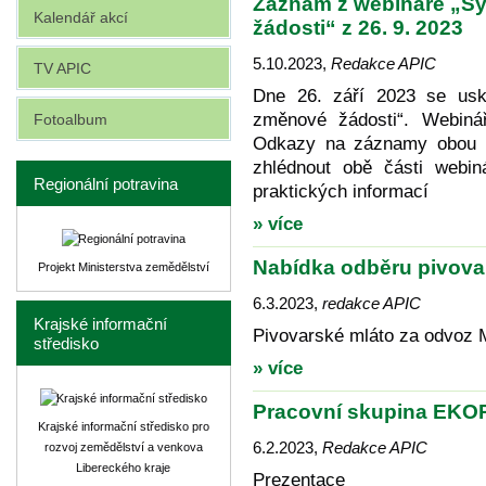
Záznam z webináře „S
Kalendář akcí
žádosti“ z 26. 9. 2023
5.10.2023
,
Redakce APIC
TV APIC
Dne 26. září 2023 se usk
změnové žádosti“. Webiná
Fotoalbum
Odkazy na záznamy obou b
zhlédnout obě části webin
Regionální potravina
praktických informací
» více
Nabídka odběru pivova
Projekt Ministerstva zemědělství
6.3.2023
,
redakce APIC
Krajské informační
Pivovarské mláto za odvoz 
středisko
» více
Pracovní skupina EK
Krajské informační středisko pro
6.2.2023
,
Redakce APIC
rozvoj zemědělství a venkova
Libereckého kraje
Prezentace