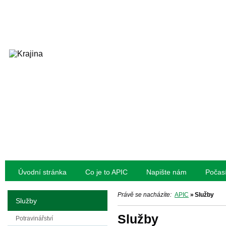
Úvodní stránka
Co je to APIC
Napište nám
Počas
Právě se nacházíte:
APIC
»
Služby
Služby
Služby
Potravinářství