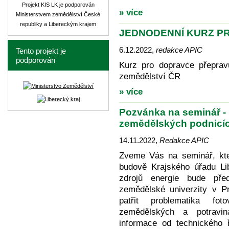
Projekt KIS LK je podporován
» více
Ministerstvem zemědělství České
republiky a Libereckým krajem
JEDNODENNÍ KURZ PRO
6.12.2022
,
redakce APIC
Tento projekt je
podporován
Kurz pro dopravce přepravu
zemědělství ČR
» více
Pozvánka na seminář - "
zemědělských podnicích
14.11.2022
,
Redakce APIC
Zveme Vás na seminář, kte
budově Krajského úřadu Lib
zdrojů energie bude př
zemědělské univerzity v P
patřit problematika fot
zemědělských a potravin
informace od technického 