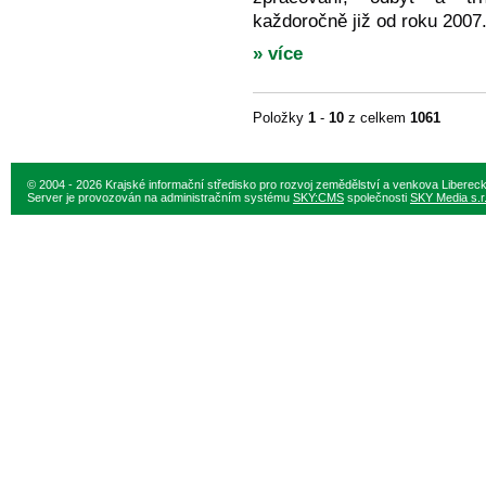
každoročně již od roku 2007
» více
Položky
1
-
10
z celkem
1061
© 2004 - 2026 Krajské informační středisko pro rozvoj zemědělství a venkova Liberec
Server je provozován na administračním systému
SKY:CMS
společnosti
SKY Media s.r.