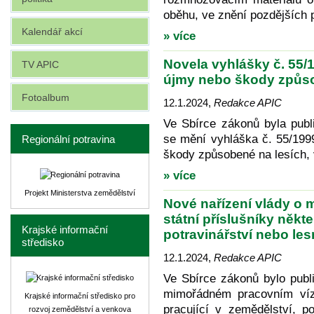
oběhu, ve znění pozdějších 
Kalendář akcí
» více
Novela vyhlášky č. 55/
TV APIC
újmy nebo škody způso
Fotoalbum
12.1.2024
,
Redakce APIC
Ve Sbírce zákonů byla publ
se mění vyhláška č. 55/199
Regionální potravina
škody způsobené na lesích, 
» více
Projekt Ministerstva zemědělství
Nové nařízení vlády o
státní příslušníky někte
Krajské informační
potravinářství nebo les
středisko
12.1.2024
,
Redakce APIC
Ve Sbírce zákonů bylo publ
mimořádném pracovním vízu
Krajské informační středisko pro
pracující v zemědělství, p
rozvoj zemědělství a venkova