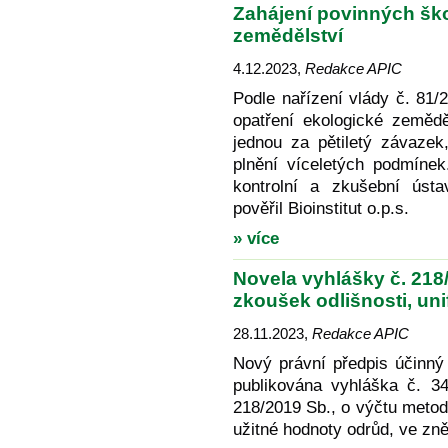
Zahájení povinných ško
zemědělství
4.12.2023
,
Redakce APIC
Podle nařízení vlády č. 81
opatření ekologické zemědě
jednou za pětiletý závazek
plnění víceletých podmínek
kontrolní a zkušební úst
pověřil Bioinstitut o.p.s.
» více
Novela vyhlášky č. 218
zkoušek odlišnosti, uni
28.11.2023
,
Redakce APIC
Nový právní předpis účinný
publikována vyhláška č. 3
218/2019 Sb., o výčtu metodi
užitné hodnoty odrůd, ve zně