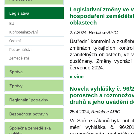
Legislativní změny ve
Legislativa
hospodaření zemědělsk
oblastech
EU
2.7.2024
,
Redakce APIC
K připomínkování
Ústřední kontrolní a zkuše
Ostatní
změnách týkajících kontr
Potravinářství
zranitelných oblastech, ve 
Zemědělství
dusičnany. Změny vychází z 
července 2024.
Správa
» více
Zprávy
Novela vyhlášky č. 96/
porostech a rozmnožov
Regionální potraviny
druhů a jeho uvádění 
25.4.2024
,
Redakce APIC
Bezpečnost potravin
Ve Sbírce zákonů byla publi
mění vyhláška č. 96/20
Společná zemědělská
politika
rozmnožovacím materiálu o