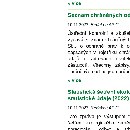
» více
Seznam chráněných o
10.11.2023
,
Redakce APIC
Ústřední kontrolní a zkuše
vydává seznam chráněných 
Sb., o ochraně práv k od
zapsaných v rejstříku chrá
údajů o adresách držite
zástupců. Všechny zápisy
chráněných odrůd jsou průb
» více
Statistická šetření eko
statistické údaje (2022)
10.11.2023
,
Redakce APIC
Tato zpráva je výstupem t
šetření ekologického zeměd
zpracování, odbyt a trh