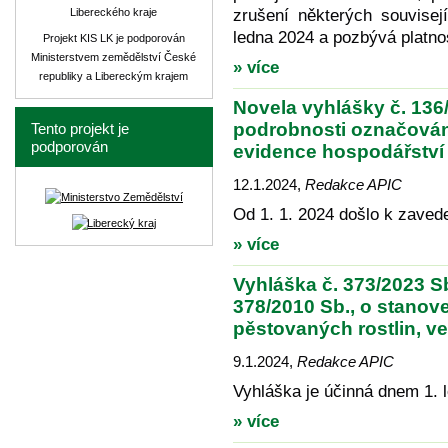
Libereckého kraje
zrušení některých souvisej
ledna 2024 a pozbývá platnos
Projekt KIS LK je podporován
Ministerstvem zemědělství České
» více
republiky a Libereckým krajem
Novela vyhlášky č. 136/
podrobnosti označování 
Tento projekt je
podporován
evidence hospodářství
12.1.2024
,
Redakce APIC
Od 1. 1. 2024 došlo k zaved
» více
Vyhláška č. 373/2023 Sb
378/2010 Sb., o stano
pěstovaných rostlin, v
9.1.2024
,
Redakce APIC
Vyhláška je účinná dnem 1. 
» více