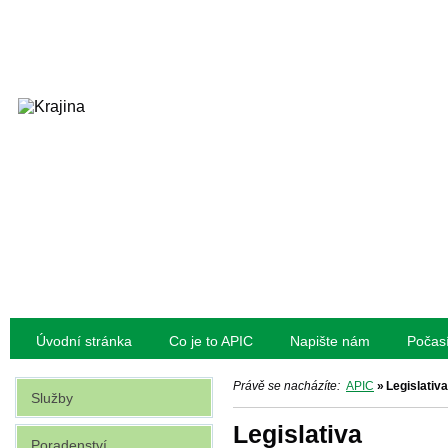
Úvodní stránka
Co je to APIC
Napište nám
Počas
Právě se nacházíte:
APIC
»
Legislativa
Služby
Legislativa
Poradenství