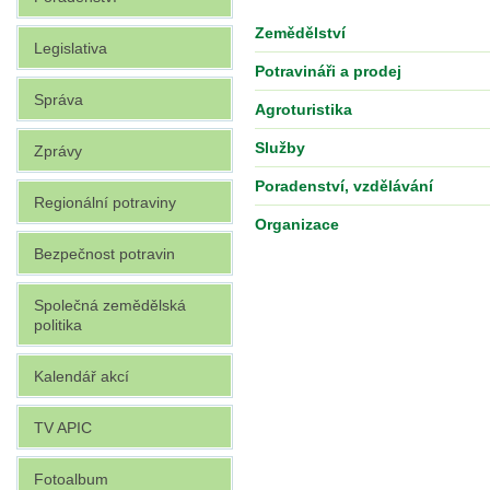
Zemědělství
Legislativa
Potravináři a prodej
Správa
Agroturistika
Služby
Zprávy
Poradenství, vzdělávání
Regionální potraviny
Organizace
Bezpečnost potravin
Společná zemědělská
politika
Kalendář akcí
TV APIC
Fotoalbum