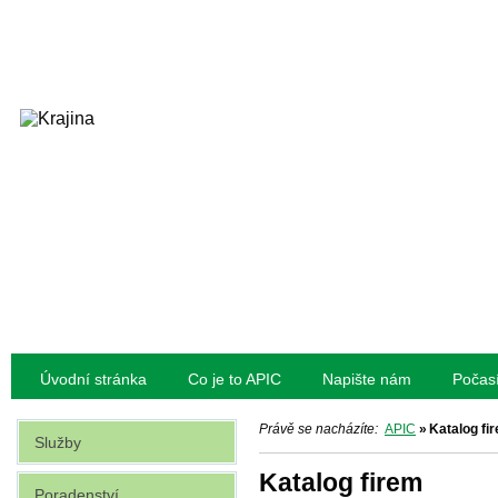
Úvodní stránka
Co je to APIC
Napište nám
Počas
Právě se nacházíte:
APIC
»
Katalog fi
Služby
Katalog firem
Poradenství