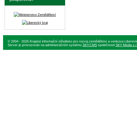
© 2004 - 2026 Krajské informační středisko pro rozvoj zemědělství a venkova Liberec
Server je provozován na administračním systému
SKY:CMS
společnosti
SKY Media s.r.