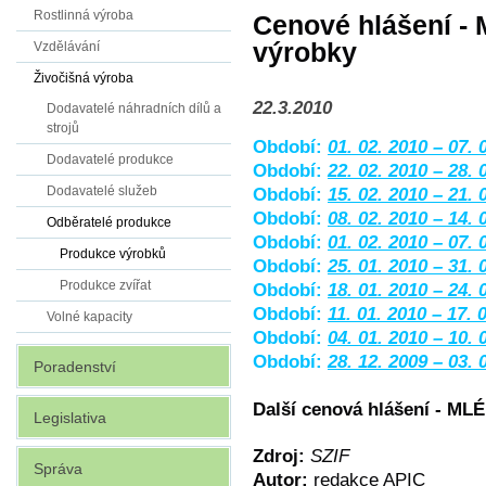
Rostlinná výroba
Cenové hlášení -
výrobky
Vzdělávání
Živočišná výroba
22.3.2010
Dodavatelé náhradních dílů a
strojů
Období:
01. 02. 2010 – 07. 
Dodavatelé produkce
Období:
22. 02. 2010 – 28. 
Dodavatelé služeb
Období:
15. 02. 2010 – 21. 
Období:
08. 02. 2010 – 14. 
Odběratelé produkce
Období:
01. 02. 2010 – 07. 
Produkce výrobků
Období:
25. 01. 2010 – 31. 
Produkce zvířat
Období:
18. 01. 2010 – 24. 
Období:
11. 01. 2010 – 17. 
Volné kapacity
Období:
04. 01. 2010 – 10. 
Období:
28. 12. 2009 – 03. 
Poradenství
Další cenová hlášení - 
Legislativa
Zdroj:
SZIF
Správa
Autor:
redakce APIC