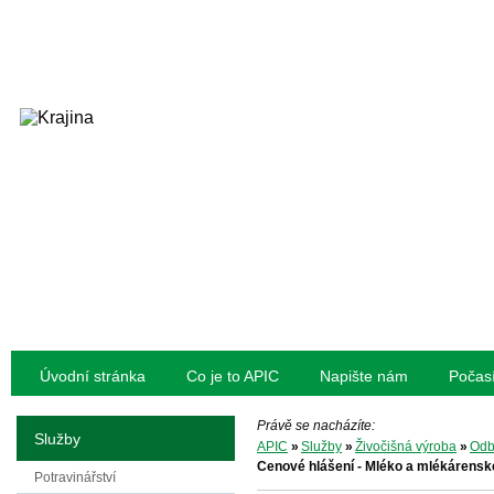
Úvodní stránka
Co je to APIC
Napište nám
Počas
Právě se nacházíte:
Služby
APIC
»
Služby
»
Živočišná výroba
»
Odb
Cenové hlášení - Mléko a mlékárensk
Potravinářství