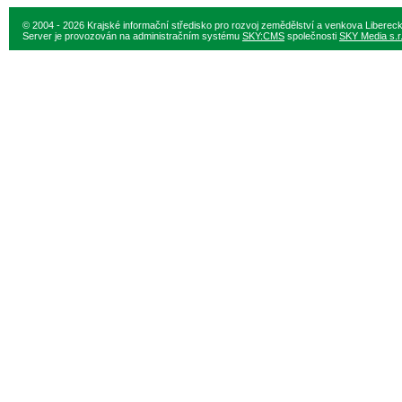
© 2004 - 2026 Krajské informační středisko pro rozvoj zemědělství a venkova Liberec
Server je provozován na administračním systému
SKY:CMS
společnosti
SKY Media s.r.