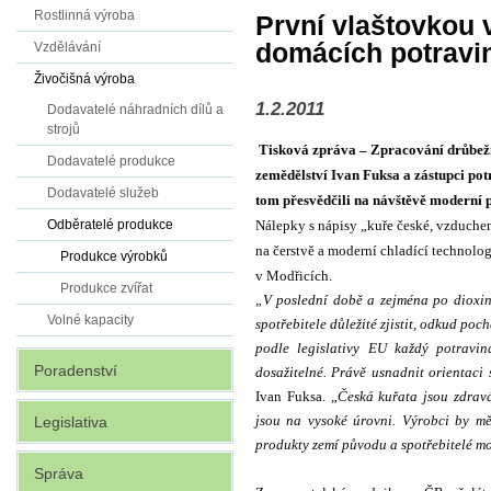
Rostlinná výroba
První vlaštovkou 
domácích potravi
Vzdělávání
Živočišná výroba
1.2.2011
Dodavatelé náhradních dílů a
strojů
Tisková zpráva – Zpracování drůbeží
Dodavatelé produkce
zemědělství Ivan Fuksa a zástupci po
Dodavatelé služeb
tom přesvědčili na návštěvě moderní 
Nálepky s nápisy „kuře české, vzduche
Odběratelé produkce
na čerstvě a moderní chladící technologi
Produkce výrobků
v Modřicích.
Produkce zvířat
„V poslední době a zejména po dioxin
Volné kapacity
spotřebitele důležité zjistit, odkud poc
podle legislativy EU každý potraviná
Poradenství
dosažitelné. Právě usnadnit orientaci
Ivan Fuksa. „
Česká kuřata jsou zdravá
jsou na vysoké úrovni. Výrobci by mě
Legislativa
produkty zemí původu a spotřebitelé mo
Správa