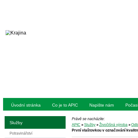
Úvodní stránka
Co je to APIC
Napište nám
Počas
Právě se nacházíte:
Služby
APIC
»
Služby
»
Živočišná výroba
»
Odb
První vlaštovkou v označování kvalit
Potravinářství