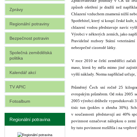
Zpracovatelské podniky v ČR už léta
způsob ošetření je dražší než napříkl
Zprávy
Chlazení vzduchem znamená nižší nebo 
Spotřebitel, který si koupí české kuře
Regionální potraviny
chlazení vodou představuje navíc vyš
Výrobci v některých zemích, jako napřík
Bezpečnost potravin
Pravidelné rozbory Státní veterinárn
nebezpečné cizorodé látky.
Společná zemědělská
politika
V roce 2010 se čeští zemědělci začali
maso, která by měla mimo jiné zajisti
Kalendář akcí
vyšší náklady. Norma například určuje, 
TV APIC
Průměrný Čech sní ročně
25 kilogr
evropským průměrem. Od roku 2005 se
2005 výrobci drůbeže vyprodukovali 322
Fotoalbum
tisíc tun (pokles o zhruba 30%). Sc
v současnosti představují asi 40% s
Regionální potravina
povinnost označovat nálepkou o zemi 
by tuto povinnost rozšířila i na vepřov