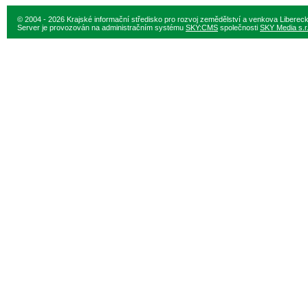
© 2004 - 2026 Krajské informační středisko pro rozvoj zemědělství a venkova Liberec
Server je provozován na administračním systému
SKY:CMS
společnosti
SKY Media s.r.