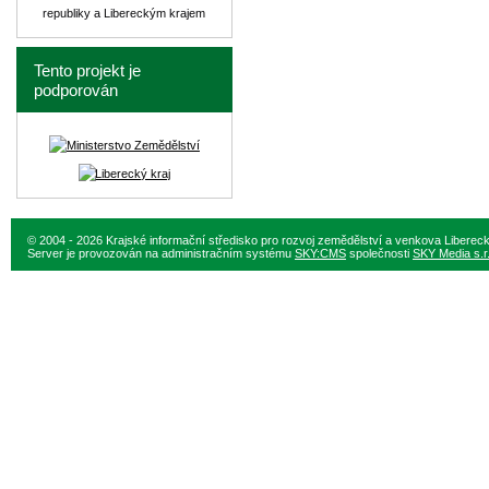
republiky a Libereckým krajem
Tento projekt je
podporován
© 2004 - 2026 Krajské informační středisko pro rozvoj zemědělství a venkova Liberec
Server je provozován na administračním systému
SKY:CMS
společnosti
SKY Media s.r.