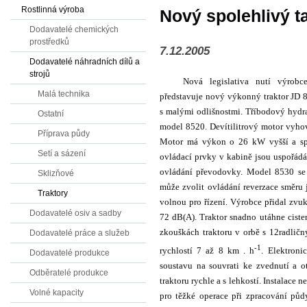
Rostlinná výroba
Nový spolehlivý t
Dodavatelé chemických
prostředků
7.12.2005
Dodavatelé náhradních dílů a
strojů
Nová legislativa nutí výrob
Malá technika
představuje nový výkonný traktor JD 8
s malými odlišnostmi. Tříbodový hydra
Ostatní
model 8520. Devítilitrový motor vyhov
Příprava půdy
Motor má výkon o 26 kW vyšší a sp
Setí a sázení
ovládací prvky v kabině jsou uspořádá
ovládání převodovky. Model 8530 se
Sklizňové
může zvolit ovládání reverzace směru 
Traktory
volnou pro řízení. Výrobce přidal zvu
Dodavatelé osiv a sadby
72 dB(A). Traktor snadno utáhne cister
zkouškách traktoru v orbě s 12radličn
Dodavatelé práce a služeb
-1
rychlostí 7 až 8 km . h
. Elektroni
Dodavatelé produkce
soustavu na souvrati ke zvednutí a o
Odběratelé produkce
traktoru rychle a s lehkostí. Instalace
Volné kapacity
pro těžké operace při zpracování půdy