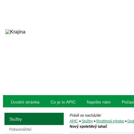
Úvodní stránka
Co je to APIC
Napište nám
Počas
Právě se nacházíte:
Služby
APIC
»
Služby
»
Rostlinná výroba
»
Dod
Nový spolehlivý tahač
Potravinářství