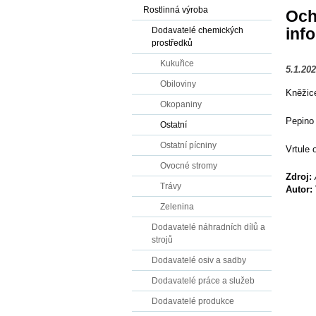
Rostlinná výroba
Och
inf
Dodavatelé chemických
prostředků
Kukuřice
5.1.20
Obiloviny
Kněžic
Okopaniny
Pepino 
Ostatní
Ostatní pícniny
Vrtule 
Ovocné stromy
Zdroj:
Trávy
Autor:
Zelenina
Dodavatelé náhradních dílů a
strojů
Dodavatelé osiv a sadby
Dodavatelé práce a služeb
Dodavatelé produkce