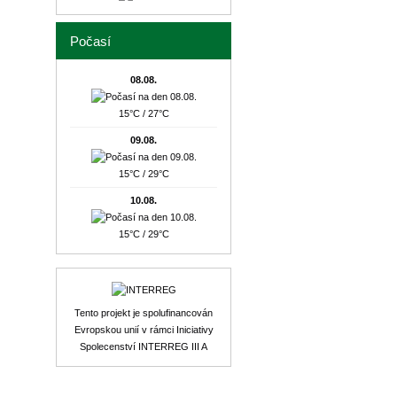
Počasí
08.08.
15°C / 27°C
09.08.
15°C / 29°C
10.08.
15°C / 29°C
Tento projekt je spolufinancován
Evropskou unií v rámci Iniciativy
Spolecenství INTERREG III A