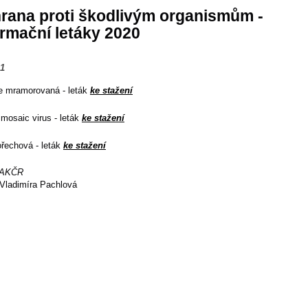
rana proti škodlivým organismům -
ormační letáky 2020
21
e mramorovaná - leták
ke stažení
mosaic virus - leták
ke stažení
ořechová - leták
ke stažení
AKČR
Vladimíra Pachlová