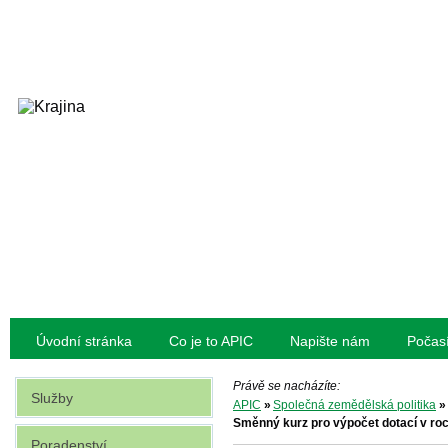
Úvodní stránka
Co je to APIC
Napište nám
Počas
Právě se nacházíte:
Služby
APIC
»
Společná zemědělská politika
»
Směnný kurz pro výpočet dotací v ro
Poradenství