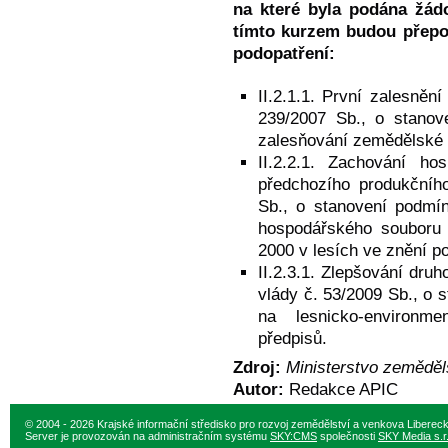
na které byla podána žád
tímto kurzem budou přepoč
podopatření:
II.2.1.1. První zalesněn
239/2007 Sb., o stanov
zalesňování zemědělské p
II.2.2.1. Zachování ho
předchozího produkčního
Sb., o stanovení podmí
hospodářského souboru 
2000 v lesích ve znění p
II.2.3.1. Zlepšování druh
vlády č. 53/2009 Sb., o 
na lesnicko-environme
předpisů.
Zdroj:
Ministerstvo zeměděl
Autor:
Redakce APIC
© 2004 - 2026 Krajské informační středisko pro rozvoj zemědělství a venkova Liberec
Server je provozován na administračním systému
SKY:CMS
společnosti
SKY Media s.r.