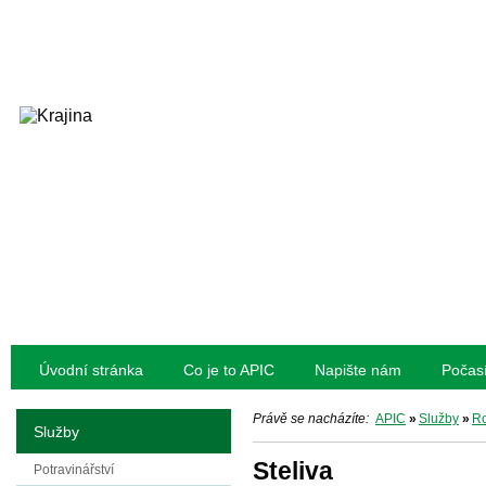
Úvodní stránka
Co je to APIC
Napište nám
Počas
Právě se nacházíte:
APIC
»
Služby
»
Ro
Služby
Steliva
Potravinářství