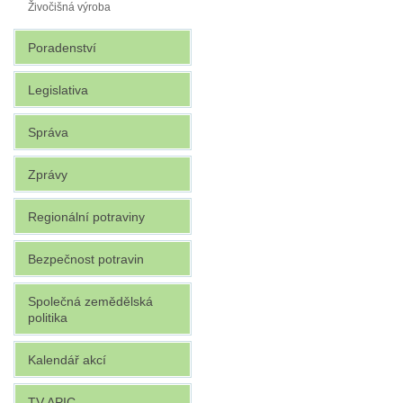
Živočišná výroba
Poradenství
Legislativa
Správa
Zprávy
Regionální potraviny
Bezpečnost potravin
Společná zemědělská
politika
Kalendář akcí
TV APIC