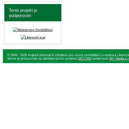
Tento projekt je
podporován
© 2004 - 2026 Krajské informační středisko pro rozvoj zemědělství a venkova Liberec
Server je provozován na administračním systému
SKY:CMS
společnosti
SKY Media s.r.