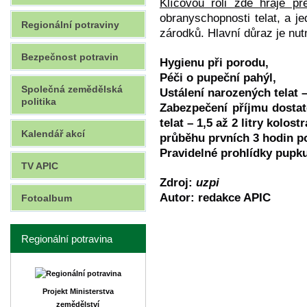
Klíčovou roli zde hraje pr
obranyschopnosti telat, a 
Regionální potraviny
zárodků. Hlavní důraz je nut
Bezpečnost potravin
Hygienu při porodu,
Péči o pupeční pahýl,
Společná zemědělská
Ustálení narozených telat – 
politika
Zabezpečení příjmu dosta
telat – 1,5 až 2 litry kolos
Kalendář akcí
průběhu prvních 3 hodin po 
Pravidelné prohlídky pupku
TV APIC
Zdroj:
uzpi
Autor:
redakce APIC
Fotoalbum
Regionální potravina
Projekt Ministerstva
zemědělství