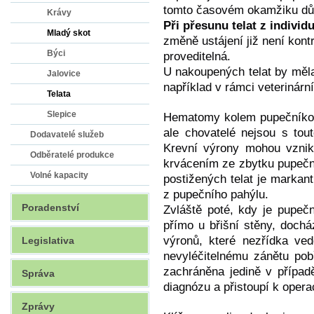
tomto časovém okamžiku dů
Krávy
Při přesunu telat z indivi
Mladý skot
změně ustájení již není kon
Býci
proveditelná.
U nakoupených telat by měla 
Jalovice
například v rámci veterinární
Telata
Slepice
Hematomy kolem pupečníkové 
ale chovatelé nejsou s tou
Dodavatelé služeb
Krevní výrony mohou vznik
Odběratelé produkce
krvácením ze zbytku pupečník
Volné kapacity
postižených telat je markan
z pupečního pahýlu.
Poradenství
Zvláště poté, kdy je pupeč
přímo u břišní stěny, dochá
výronů, které nezřídka ved
Legislativa
nevyléčitelnému zánětu pobř
zachráněna jedině v případě
Správa
diagnózu a přistoupí k opera
Zprávy