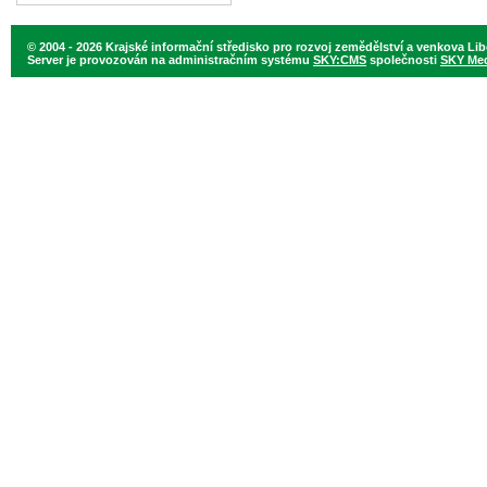
© 2004 - 2026 Krajské informační středisko pro rozvoj zemědělství a venkova Li
Server je provozován na administračním systému
SKY:CMS
společnosti
SKY Medi