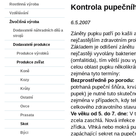
Rostlinná výroba
Kontrola pupečníh
Vzdělávání
6.5.2007
Živočišná výroba
Dodavatelé náhradních dílů a
Záněty pupku patří po kašli
strojů
nejčastějším zdravotním pro
Dodavatelé produkce
Základem je odlišení zánětu
nejčastěji vyvolány bakterie
Produkce výrobků
(omfalitida), tím větší jsou v
Produkce zvířat
celou oblast pupku několikrá
Koně
zejména tyto termíny:
Bezprostředně po porodu:
Kozy
potrhaná pupeční šňůra, krv
Krůty
pupek) je nutné tuto skutečn
Ostatní
zejména v případech, kdy te
celkového zdravotního stavu
Ovce
Ve věku od 5. do 7. dne:
V t
Prasata
zcela zaschlá. Nová infekce
Skot
zřídka. Vlhká nebo mokrá pu
Býci
zapáchající sekret na pupečn