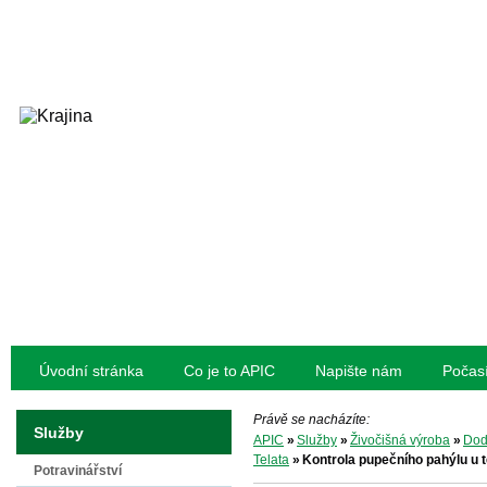
Úvodní stránka
Co je to APIC
Napište nám
Počas
Právě se nacházíte:
Služby
APIC
»
Služby
»
Živočišná výroba
»
Dod
Telata
»
Kontrola pupečního pahýlu u t
Potravinářství