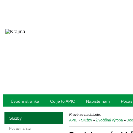
Úvodní stránka
Co je to APIC
Napište nám
Počas
Právě se nacházíte:
Služby
APIC
»
Služby
»
Živočišná výroba
»
Dod
Potravinářství