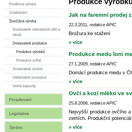
Produkce výrobk
Rostlinná výroba
Vzdělávání
Jak na faremní prodej 
Živočišná výroba
22.3.2011
,
redakce APIC
Dodavatelé náhradních dílů a
Brožura ke stažení
strojů
» více
Dodavatelé produkce
Produkce výrobků
Produkce medu loni me
Produkce zvířat
27.1.2009
,
redakce APIC
Dodavatelé služeb
Domácí produkce medu v ČR 
Odběratelé produkce
» více
Volné kapacity
Ovčí a kozí mléko ve s
Poradenství
25.8.2008
,
redakce APIC
Nejvyšší produkce ovčího a
Legislativa
zemích. Produkční potenciál
» více
Správa