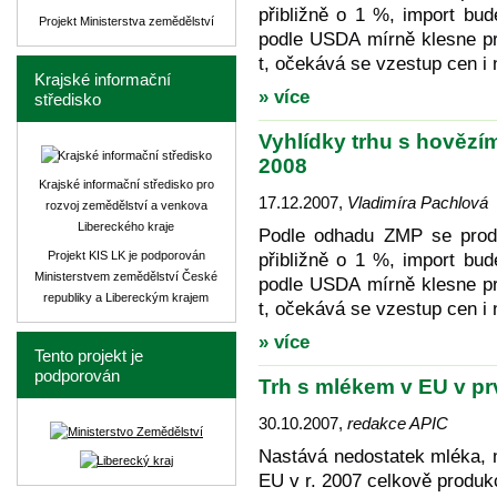
přibližně o 1 %, import bu
Projekt Ministerstva zemědělství
podle USDA mírně klesne pr
t, očekává se vzestup cen i 
Krajské informační
» více
středisko
Vyhlídky trhu s hovězí
2008
Krajské informační středisko pro
17.12.2007
,
Vladimíra Pachlová
rozvoj zemědělství a venkova
Libereckého kraje
Podle odhadu ZMP se prod
Projekt KIS LK je podporován
přibližně o 1 %, import bu
Ministerstvem zemědělství České
podle USDA mírně klesne pr
republiky a Libereckým krajem
t, očekává se vzestup cen i 
» více
Tento projekt je
podporován
Trh s mlékem v EU v pr
30.10.2007
,
redakce APIC
Nastává nedostatek mléka, 
EU v r. 2007 celkově produk