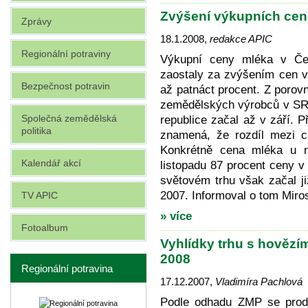
Zvýšení výkupních cen
Zprávy
18.1.2008
,
redakce APIC
Regionální potraviny
Výkupní ceny mléka v Čes
zaostaly za zvýšením cen 
Bezpečnost potravin
až patnáct procent. Z porovn
zemědělských výrobců v SRN
Společná zemědělská
republice začal až v září. 
politika
znamená, že rozdíl mezi 
Konkrétně cena mléka u n
Kalendář akcí
listopadu 87 procent ceny 
světovém trhu však začal j
2007. Informoval o tom Mir
TV APIC
» více
Fotoalbum
Vyhlídky trhu s hovězí
2008
Regionální potravina
17.12.2007
,
Vladimíra Pachlová
Podle odhadu ZMP se prod