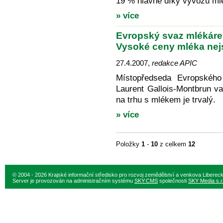
19 % hlavně díky vývozu mlé
» více
Evropský svaz mlékáre
Vysoké ceny mléka nejs
27.4.2007
,
redakce APIC
Místopředseda Evropskéh
Laurent Gallois-Montbrun va
na trhu s mlékem je trvalý.
» více
Položky
1
-
10
z celkem
12
© 2004 - 2026 Krajské informační středisko pro rozvoj zemědělství a venkova Liberec
Server je provozován na administračním systému
SKY:CMS
společnosti
SKY Media s.r.