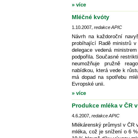
» více
Mléčné kvóty
1.10.2007
,
redakce APIC
Návrh na každoroční navy
probíhající Radě ministrů v
delegace vedená ministrem
podpořila. Současné restrik
neumožňuje pružně reago
nabídkou, která vede k růs
má dopad na spotřebu mlé
Evropské unii.
» více
Produkce mléka v ČR v 
4.6.2007
,
redakce APIC
Mlékárenský průmysl v ČR v r
mléka, což je snížení o 6 % 