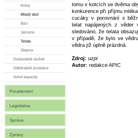
tomu v kotcích se dvěma oby
Krávy
konkurence při příjmu mléka
Mladý skot
cucáky v porovnání s běž
Býci
telat napájených z věder
sledováno, že telata obsazuj
Jalovice
v případě, že bylo ve vědru
Telata
vědra již úplně prázdná.
Slepice
Zdroj:
uzpi
Dodavatelé služeb
Autor:
redakce APIC
Odběratelé produkce
Volné kapacity
Poradenství
Legislativa
Správa
Zprávy