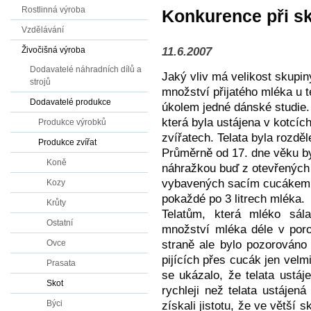
Rostlinná výroba
Konkurence při sk
Vzdělávání
11.6.2007
Živočišná výroba
Dodavatelé náhradních dílů a
Jaký vliv má velikost skupin
strojů
množství přijatého mléka u t
Dodavatelé produkce
úkolem jedné dánské studie.
která byla ustájena v kotcíc
Produkce výrobků
zvířatech. Telata byla rozdě
Produkce zvířat
Průměrně od 17. dne věku by
Koně
náhražkou buď z otevřených
vybavených sacím cucákem. 
Kozy
pokaždé po 3 litrech mléka.
Krůty
Telatům, která mléko sál
Ostatní
množství mléka déle v poro
straně ale bylo pozorováno 
Ovce
pijících přes cucák jen velmi
Prasata
se ukázalo, že telata ustáj
Skot
rychleji než telata ustájená
Býci
získali jistotu, že ve větší 