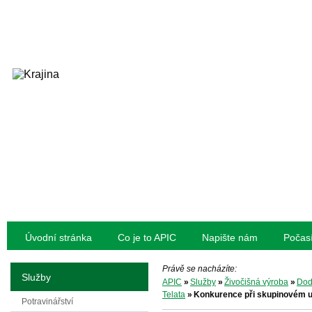
Úvodní stránka
Co je to APIC
Napište nám
Počas
Právě se nacházíte:
Služby
APIC
»
Služby
»
Živočišná výroba
»
Dod
Telata
»
Konkurence při skupinovém us
Potravinářství