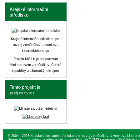
Krajské informační
středisko
Krajské informační středisko pro
rozvoj zemědělství a venkova
Libereckého kraje
Projekt KIS LK je podporován
Ministerstvem zemědělství České
republiky a Libereckým krajem
Tento projekt je
podporován
© 2004 - 2026 Krajské informační středisko pro rozvoj zemědělství a venkova Liberec
Server je provozován na administračním systému
SKY:CMS
společnosti
SKY Media s.r.