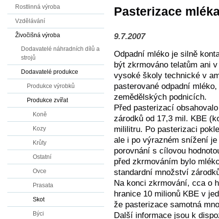
Rostlinná výroba
Pasterizace mléka
Vzdělávání
9.7.2007
Živočišná výroba
Dodavatelé náhradních dílů a
Odpadní mléko je silně kont
strojů
být zkrmováno telatům ani v 
Dodavatelé produkce
vysoké školy technické v ame
pasterované odpadní mléko, 
Produkce výrobků
zemědělských podnicích.
Produkce zvířat
Před pasterizací obsahoval
Koně
zárodků od 17,3 mil. KBE (ko
mililitru. Po pasterizaci po
Kozy
ale i po výrazném snížení je
Krůty
porovnání s cílovou hodnoto
Ostatní
před zkrmováním bylo mléko
standardní množství zárodků
Ovce
Na konci zkrmování, cca o ho
Prasata
hranice 10 milionů KBE v jed
Skot
že pasterizace samotná mn
Býci
Další informace jsou k dispo