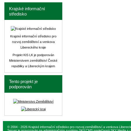
Krajské informační
středisko
Krajské informační středisko pro
rozvoj zemědělství a venkova
Libereckého kraje
Projekt KIS LK je podporován
Ministerstvem zemědělství České
republiky a Libereckým krajem
Tento projekt je
podporován
© 2004 - 2026 Krajské informační středisko pro rozvoj zemědělství a venkova Liberec
Server je provozován na administračním systému
SKY:CMS
společnosti
SKY Media s.r.