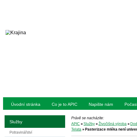
Úvodní stránka
Co je to APIC
Napište nám
Počas
Právě se nacházíte:
Služby
APIC
»
Služby
»
Živočišná výroba
»
Dod
Telata
»
Pasterizace mléka není unive
Potravinářství