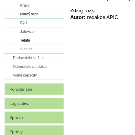
Krávy
Zdroj:
uzpi
Mladý skot
Autor:
redakce APIC
Býci
Jalovice
Telata
Slepice
Dodavatelé služeb
Odběratelé produkce
Volné kapacity
Poradenství
Legislativa
Správa
Zprávy