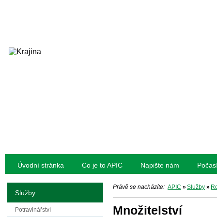
Úvodní stránka
Co je to APIC
Napište nám
Počas
Právě se nacházíte:
APIC
»
Služby
»
Ro
Služby
Množitelství
Potravinářství