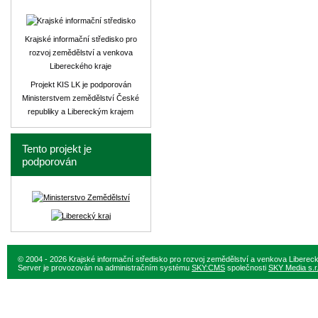
Krajské informační středisko pro
rozvoj zemědělství a venkova
Libereckého kraje
Projekt KIS LK je podporován
Ministerstvem zemědělství České
republiky a Libereckým krajem
Tento projekt je
podporován
© 2004 - 2026 Krajské informační středisko pro rozvoj zemědělství a venkova Liberec
Server je provozován na administračním systému
SKY:CMS
společnosti
SKY Media s.r.