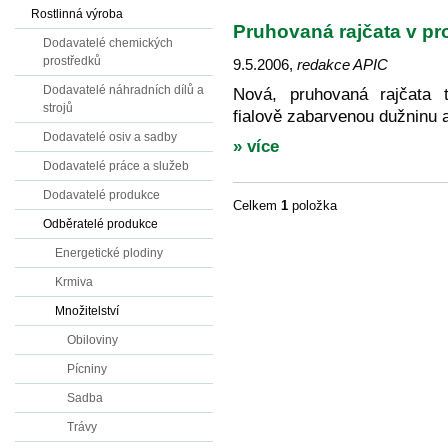
Rostlinná výroba
Pruhovaná rajčata v pr
Dodavatelé chemických
prostředků
9.5.2006
,
redakce APIC
Dodavatelé náhradních dílů a
Nová, pruhovaná rajčata 
strojů
fialově zabarvenou dužninu a
Dodavatelé osiv a sadby
» více
Dodavatelé práce a služeb
Dodavatelé produkce
Celkem
1
položka
Odběratelé produkce
Energetické plodiny
Krmiva
Množitelství
Obiloviny
Pícniny
Sadba
Trávy