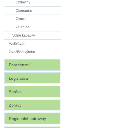
Obiloviny
Okopaniny
Ovoce
Zelenina
Volné kapacity
Vzdělávání
Živočišná výroba
Poradenství
Legislativa
Správa
Zprávy
Regionální potraviny