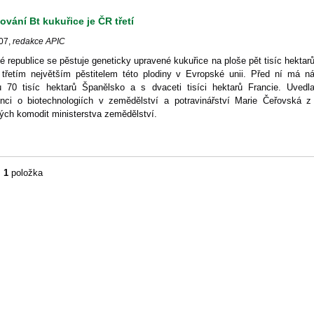
ování Bt kukuřice je ČR třetí
07
,
redakce APIC
 republice se pěstuje geneticky upravené kukuřice na ploše pět tisíc hektar
 třetím největším pěstitelem této plodiny v Evropské unii. Před ní má n
u 70 tisíc hektarů Španělsko a s dvaceti tisíci hektarů Francie. Uvedl
enci o biotechnologiích v zemědělství a potravinářství Marie Čeřovská z
ných komodit ministerstva zemědělství.
m
1
položka