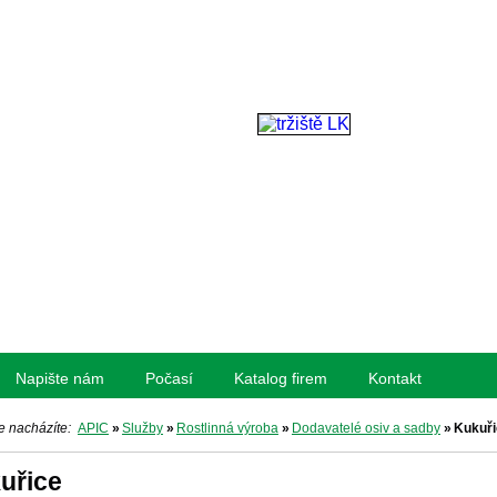
Napište nám
Počasí
Katalog firem
Kontakt
e nacházíte:
APIC
»
Služby
»
Rostlinná výroba
»
Dodavatelé osiv a sadby
»
Kukuři
uřice