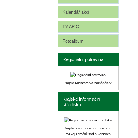
Kalendář akcí
TV APIC
Fotoalbum
Regionální potravina
Projekt Ministerstva zemědělství
Krajské informační
středisko
Krajské informační středisko pro
rozvoj zemědělství a venkova