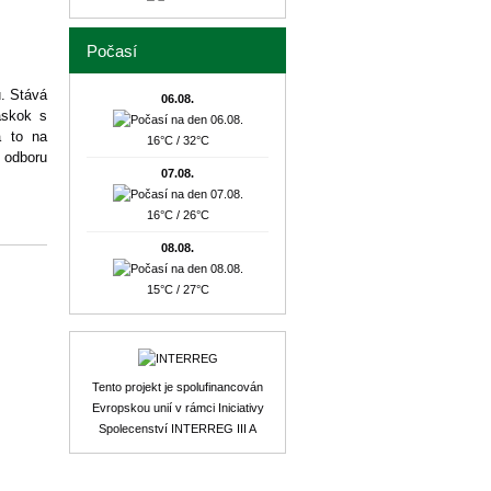
Počasí
ů. Stává
06.08.
áskok s
a to na
16°C / 32°C
 odboru
07.08.
16°C / 26°C
08.08.
15°C / 27°C
Tento projekt je spolufinancován
Evropskou unií v rámci Iniciativy
Spolecenství INTERREG III A