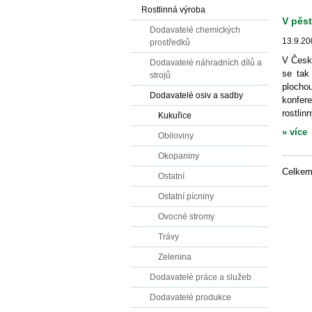
Rostlinná výroba
V pěst
Dodavatelé chemických
13.9.20
prostředků
V České
Dodavatelé náhradních dílů a
se tak
strojů
plocho
Dodavatelé osiv a sadby
konfer
rostlin
Kukuřice
» více
Obiloviny
Okopaniny
Celke
Ostatní
Ostatní pícniny
Ovocné stromy
Trávy
Zelenina
Dodavatelé práce a služeb
Dodavatelé produkce