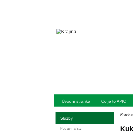
Úvodní stránka
Co je to APIC
Právě s
Služby
Kuk
Potravinářství