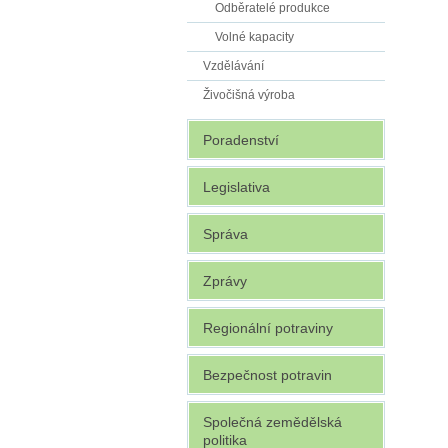
Odběratelé produkce
Volné kapacity
Vzdělávání
Živočišná výroba
Poradenství
Legislativa
Správa
Zprávy
Regionální potraviny
Bezpečnost potravin
Společná zemědělská
politika