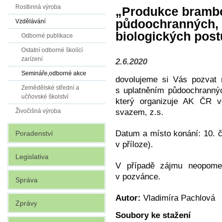
Rostlinná výroba
„Produkce brambo
půdoochranných, 
Vzdělávání
biologických pos
Odborné publikace
Ostatní odborné školící
zarízení
2.6.2020
Semináře,odborné akce
dovolujeme si Vás pozvat 
Zemědělské střední a
s uplatněním půdoochrannýc
učňovské školství
který organizuje AK ČR 
svazem, z.s.
Živočišná výroba
Datum a místo konání: 10. 
Poradenství
v příloze).
Legislativa
V případě zájmu neopomeň
v pozvánce.
Správa
Autor:
Vladimíra Pachlová
Zprávy
Soubory ke stažení