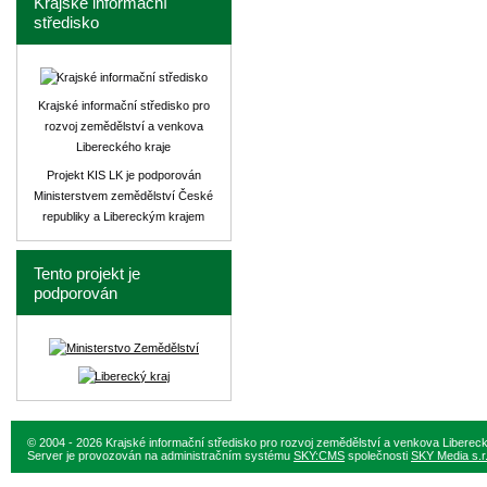
Krajské informační
středisko
Krajské informační středisko pro
rozvoj zemědělství a venkova
Libereckého kraje
Projekt KIS LK je podporován
Ministerstvem zemědělství České
republiky a Libereckým krajem
Tento projekt je
podporován
© 2004 - 2026 Krajské informační středisko pro rozvoj zemědělství a venkova Liberec
Server je provozován na administračním systému
SKY:CMS
společnosti
SKY Media s.r.