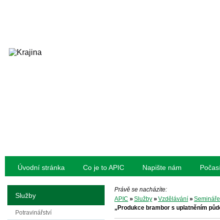
Úvodní stránka
Co je to APIC
Napište nám
Počas
Právě se nacházíte:
Služby
APIC
»
Služby
»
Vzdělávání
»
Semináře
„Produkce brambor s uplatněním půdo
Potravinářství