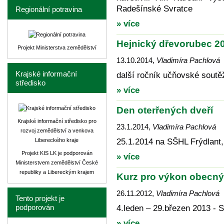
Radešínské Svratce
Regionální potravina
» více
Hejnický dřevorubec 2
Projekt Ministerstva zemědělství
13.10.2014
,
Vladimíra Pachlová
Krajské informační
další ročník učňovské soutě
středisko
» více
Den oterřených dveří
Krajské informační středisko pro
23.1.2014
,
Vladimíra Pachlová
rozvoj zemědělství a venkova
Libereckého kraje
25.1.2014 na SŠHL Frýdlant,
Projekt KIS LK je podporován
» více
Ministerstvem zemědělství České
republiky a Libereckým krajem
Kurz pro výkon obecný
26.11.2012
,
Vladimíra Pachlová
Tento projekt je
podporován
4.leden – 29.březen 2013 -
» více