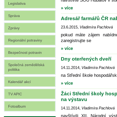
navštivte SOU Hubálov v sob
Legislativa
» více
Správa
Adresář farmářů ČR nab
23.6.2015
,
Vladimíra Pachlová
Zprávy
pokud máte zájem nabídno
Regionální potraviny
zaregistrujte se
» více
Bezpečnost potravin
Dny oterřených dveří
Společná zemědělská
14.11.2014
,
Vladimíra Pachlová
politika
na Střední škole hospodářsk
Kalendář akcí
» více
Žáci Střední školy hos
TV APIC
na výstavu
Fotoalbum
14.11.2014
,
Vladimíra Pachlová
navštívili XII. Národní v