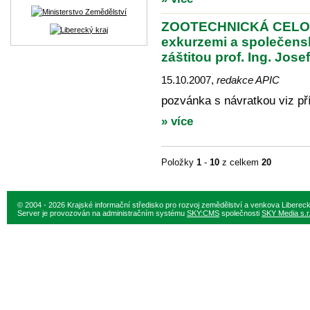
ZOOTECHNICKÁ CELO
exkurzemi a společens
záštitou prof. Ing. Josef
15.10.2007
,
redakce APIC
pozvánka s návratkou viz př
» více
Položky
1
-
10
z celkem
20
© 2004 - 2026 Krajské informační středisko pro rozvoj zemědělství a venkova Liberec
Server je provozován na administračním systému
SKY:CMS
společnosti
SKY Media s.r.