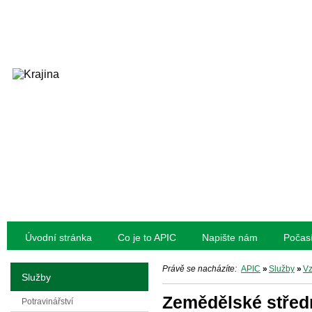
Úvodní stránka
Co je to APIC
Napište nám
Počas
Právě se nacházíte:
APIC
»
Služby
»
Vz
Služby
Zemědělské středn
Potravinářství