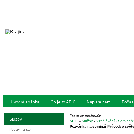
Úvodní stránka
Co je to APIC
Napište nám
Počas
Právě se nacházíte:
Služby
APIC
»
Služby
»
Vzdělávání
»
Semináře
Pozvánka na seminář Průvodce svět
Potravinářství