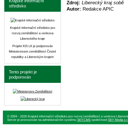
Krajské informační
Zdroj:
Liberecký kraj sobě
středisko
Autor:
Redakce APIC
Krajské informační středisko pro
rozvoj zemědělství a venkova
Libereckého kraje
Projekt KIS LK je podporován
Ministerstvem zemědělství České
republiky a Libereckým krajem
Tento projekt je
podporován
© 2004 - 2026 Krajské informační středisko pro rozvoj zemědělství a venkova Liberec
Server je provozován na administračním systému
SKY:CMS
společnosti
SKY Media s.r.