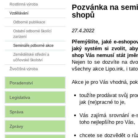
Rostlinná výroba
Pozvánka na semi
shopů
Vzdělávání
Odborné publikace
27.4.2022
Ostatní odborné školící
zarízení
Přemýšlíte, jaké e-eshopo
Semináře,odborné akce
jaký systém si zvolit, ab
shop Vás nemusí stát jměn
Zemědělské střední a
učňovské školství
Nejen to se dozvíte na dv
všechny akce Lipo.ink, i tat
Živočišná výroba
Akce je pro Vás vhodná, pok
Poradenství
toužíte prodávat svůj prod
Legislativa
jak (ne)pracné to je,
Správa
Vás zajímá srovnání e-
toho nejlepšího pro Vás,
Zprávy
chcete se dozvědět o rů