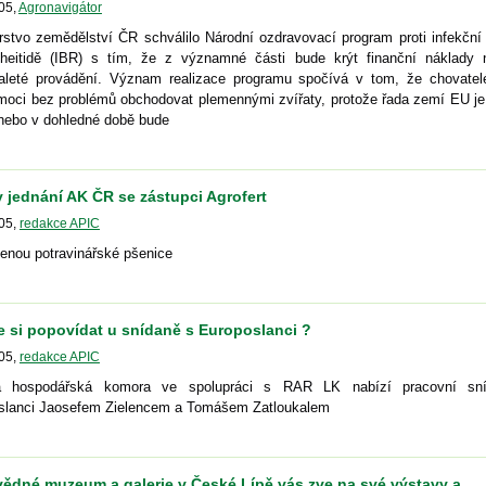
05
,
Agronavigátor
rstvo zemědělství ČR schválilo Národní ozdravovací program proti infekční
acheitidě (IBR) s tím, že z významné části bude krýt finanční náklady 
kaleté provádění. Význam realizace programu spočívá v tom, že chovatel
moci bez problémů obchodovat plemennými zvířaty, protože řada zemí EU je 
 nebo v dohledné době bude
 jednání AK ČR se zástupci Agrofert
05
,
redakce APIC
enou potravinářské pšenice
 si popovídat u snídaně s Europoslanci ?
05
,
redakce APIC
á hospodářská komora ve spolupráci s RAR LK nabízí pracovní sn
slanci Jaosefem Zielencem a Tomášem Zatloukalem
vědné muzeum a galerie v České Lípě vás zve na své výstavy a