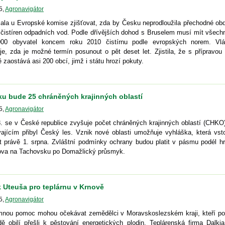
5
,
Agronavigátor
ala u Evropské komise zjišťovat, zda by Česku neprodloužila přechodné obd
 čistíren odpadních vod. Podle dřívějších dohod s Bruselem musí mít všech
00 obyvatel koncem roku 2010 čistírnu podle evropských norem. Vl
je, zda je možné termín posunout o pět deset let. Zjistila, že s přípravou 
 zaostává asi 200 obcí, jimž i státu hrozí pokuty.
ku bude 25 chráněných krajinných oblastí
5
,
Agronavigátor
. se v České republice zvyšuje počet chráněných krajinných oblastí (CHKO)
ajícím přibyl Český les. Vznik nové oblasti umožňuje vyhláška, která vsto
t právě 1. srpna. Zvláštní podmínky ochrany budou platit v pásmu podél hr
va na Tachovsku po Domažlický průsmyk.
 Uteuša pro teplárnu v Krnově
5
,
Agronavigátor
nou pomoc mohou očekávat zemědělci v Moravskoslezském kraji, kteří po
dě obilí přešli k pěstování energetických plodin. Teplárenská firma Dalki