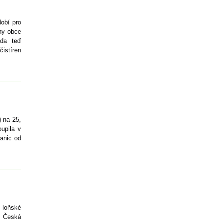
obí pro
ny obce
áda teď
čistíren
 na 25,
upila v
anic od
 loňské
a Česká