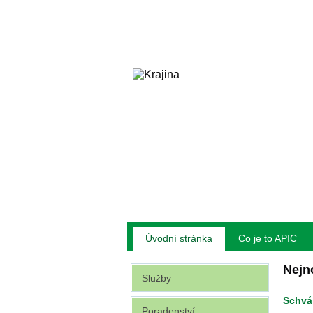
Úvodní stránka
Co je to APIC
Nejn
Služby
Schvá
Poradenství