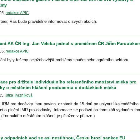
amy
05
,
redakce APIC
tner, Vás bude pravidelně informovat o svých akcích.
ent AK ČR Ing. Jan Veleba jednal s premiérem ČR Jiřím Paroubke
05
,
redakce APIC
ání byly řešeny nejožehavější problémy současného agrárního sektoru.
ace pro držitele individuálního referenčního množství mléka pro
ky o měsíčním hlášení producenta o dodávkách mléka
05
,
Jitka Tvrzníková
é IRM pro dodávky jsou povinni oznámit do 15 dnů po uplynutí kalendářního
aci o plnění IMR pro dodávky. Informace se podává na formuláři vydaném fo
(Formulář o měsíčním hlášení je přiložen v příloze )
ny odpadních vod se asi nestihnou, Česku hrozí sankce EU