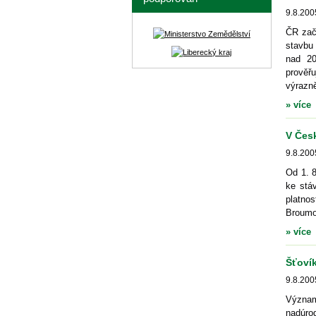
9.8.200
ČR zač
stavbu
nad 20
prověřu
výrazně
» více
V Čes
9.8.200
Od 1. 8
ke stáv
platnos
Broumo
» více
Šťovík
9.8.200
Význam
nadúro