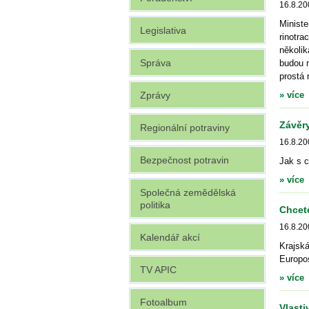
16.8.20
Ministe
Legislativa
rinotr
několi
Správa
budou 
prostá
Zprávy
» více
Závěry
Regionální potraviny
16.8.20
Bezpečnost potravin
Jak s c
» více
Společná zemědělská
politika
Chcete
16.8.20
Kalendář akcí
Krajsk
Europo
TV APIC
» více
Fotoalbum
Vlasti