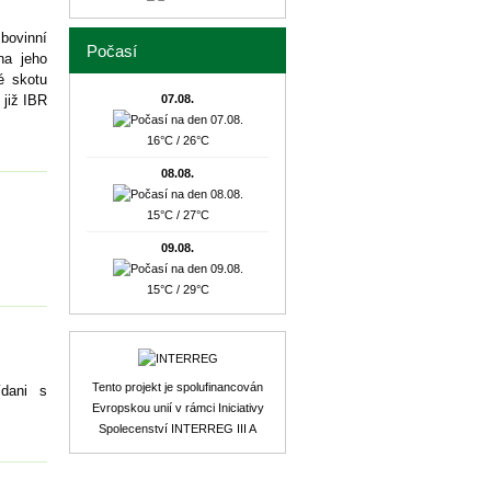
 bovinní
Počasí
na jeho
é skotu
již IBR
07.08.
16°C / 26°C
08.08.
15°C / 27°C
09.08.
15°C / 29°C
Tento projekt je spolufinancován
ídani s
Evropskou unií v rámci Iniciativy
Spolecenství INTERREG III A