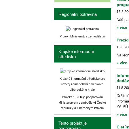
progr
16.8.20
Regionální potravina
Náš par
» více
Projekt Ministerstva zemědělství
Prezid
15.8.20
Krajské informační
Na jedn
středisko
» více
Inform
Krajské informační středisko pro
dodáv
rozvoj zemědělství a venkova
11.8.20
Libereckého kraje
Držitel
Projekt KIS LK je podporován
inform
Ministerstvem zemědělství České
ZA-PÚ. 
republiky a Libereckým krajem
» více
Tento projekt je
Čistír
podporován