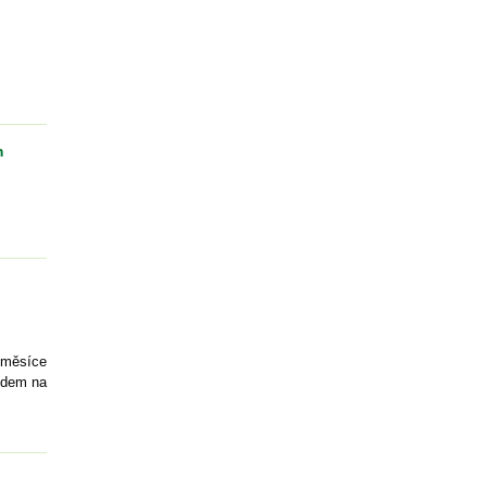
m
 měsíce
ndem na