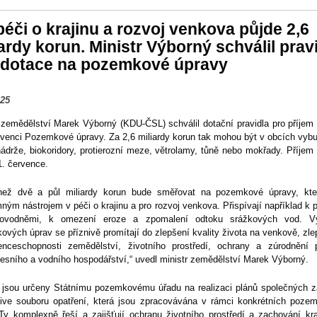
péči o krajinu a rozvoj venkova půjde 2,6
ardy korun. Ministr Výborný schválil prav
 dotace na pozemkové úpravy
025
 zemědělství Marek Výborný (KDU-ČSL) schválil dotační pravidla pro příjem
rvenci Pozemkové úpravy. Za 2,6 miliardy korun tak mohou být v obcích vyb
ádrže, biokoridory, protierozní meze, větrolamy, tůně nebo mokřady. Příjem
1. července.
než dvě a půl miliardy korun bude směřovat na pozemkové úpravy, kte
ým nástrojem v péči o krajinu a pro rozvoj venkova. Přispívají například k 
ovodněmi, k omezení eroze a zpomalení odtoku srážkových vod. V
vých úprav se příznivě promítají do zlepšení kvality života na venkově, zl
enceschopnosti zemědělství, životního prostředí, ochrany a zúrodnění 
lesního a vodního hospodářství,“ uvedl ministr zemědělství Marek Výborný.
 jsou určeny Státnímu pozemkovému úřadu na realizaci plánů společných za
tive souboru opatření, která jsou zpracovávána v rámci konkrétních poze
Ty komplexně řeší a zajišťují ochranu životního prostředí a zachování kra