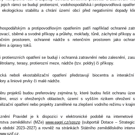
 jejich rámci se budují protierozní, vodohospodářská i protipovodňová opatřen
í ekologickou stabilitu a chrání území obcí před negativními dopady kli
hospodářským a protipovodňovým opatřením patří například ochranné zatr
vací, sběrné a svodné příkopy a průlehy, mokřady, tůně, záchytné příkopy 
nčním prostorem, ochranné nádrže s retenčním prostorem jako ochra
ěmi a úpravy toků.
 protierozních opatření se budují i ochranná zatravnění nebo zalesnění, za
ětrolamy, terasy, protierozní meze, nádrže (tzv. poldry) či příkopy.
ická neboli ekostabilizační opatření představují biocentra a interakční
dory a liniové prvky či malé nádrže.
běru projektů budou preferovány zejména ty, které budou řešit ochranu úze
ěmi, erozi v ohrožených oblastech, území s vyšším rizikem ohrožení 
ilizační opatření nebo projekty zaměřené na zlepšení vodního režimu v krajin
znění Pravidel je k dispozici v elektronické podobě na internetové
erstva zemědělství (MZe)
www.eagri.cz/spszp
(subportál Dotace – Strategic
 období 2023–2027) a rovněž na stránkách Státního zemědělského interv
ww.szif.cz
.