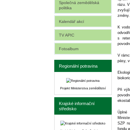
Společná zemědělská
rázu. V
politika
zvyšuj
změny.
Kalendář akcí
K vodo
odvodňo
TV APIC
s rete
povodn
Fotoalbum
V rámci
pásy, v
Regionální potravina
Ekolog
biokori
Projekt Ministerstva zemědělství
Při vý
povodn
ekostab
Krajské informační
středisko
Úplné 
Minist
SZP na
fondu
w