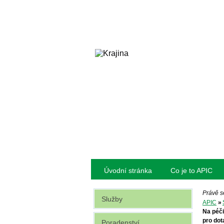
Úvodní stránka
Co je to APIC
Právě s
Služby
APIC
»
Na péči
pro do
Poradenství