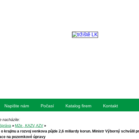
Napište nám
Počasí
Katalog firem
Kontakt
e nacházíte:
Správa
»
MZe , KAZV, AZV
»
 o krajinu a rozvoj venkova půjde 2,6 miliardy korun. Ministr Výborný schválil p
tace na pozemkové úpravy