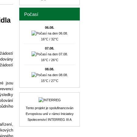
Počasí
idla
06.08.
16°C / 32°C
07.08.
 žádostí
udovány
16°C / 26°C
 žádostí
08.08.
15°C / 27°C
ré jsou
prevenci
ýsledky
epšování
půdního
Tento projekt je spolufinancován
Evropskou unií v rámci Iniciativy
Spolecenství INTERREG III A
řízení,
mkových
jinného