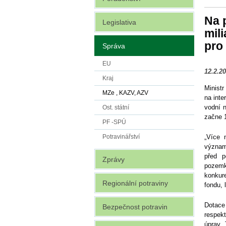
Na 
Legislativa
mili
pro
Správa
EU
12.2.2
Kraj
Ministr
MZe , KAZV, AZV
na inte
vodní n
Ost. státní
začne 
PF -SPÚ
„Více 
Potravinářství
významn
před p
Zprávy
pozemko
konkur
Regionální potraviny
fondu, 
Dotace
Bezpečnost potravin
respek
úprav. 