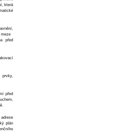
í, která
matické
avnění,
a meze
na před
sakovací
 prvky,
mí před
suchem,
ě.
 adrese
ký plán
enčního