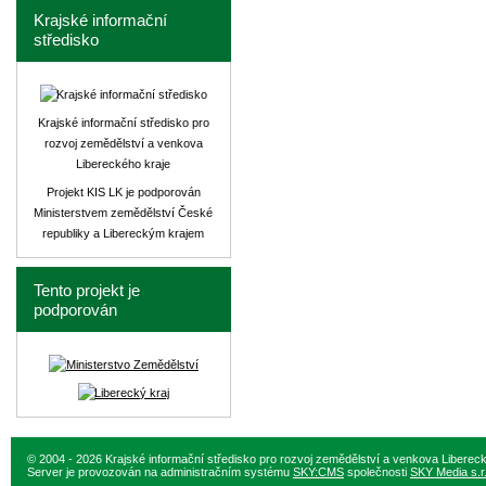
Krajské informační
středisko
Krajské informační středisko pro
rozvoj zemědělství a venkova
Libereckého kraje
Projekt KIS LK je podporován
Ministerstvem zemědělství České
republiky a Libereckým krajem
Tento projekt je
podporován
© 2004 - 2026 Krajské informační středisko pro rozvoj zemědělství a venkova Liberec
Server je provozován na administračním systému
SKY:CMS
společnosti
SKY Media s.r.