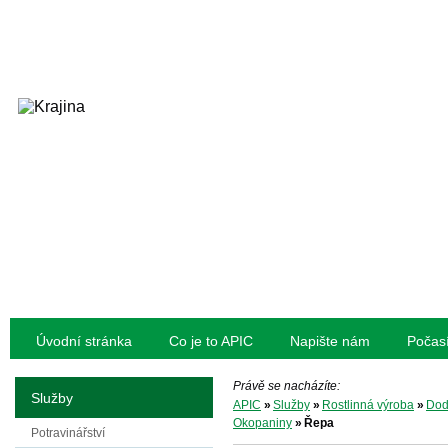
Úvodní stránka
Co je to APIC
Napište nám
Počas
Právě se nacházíte:
Služby
APIC
»
Služby
»
Rostlinná výroba
»
Dod
Okopaniny
»
Řepa
Potravinářství