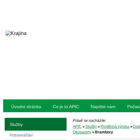
Úvodní stránka
Co je to APIC
Napište nám
Počas
Právě se nacházíte:
Služby
APIC
»
Služby
»
Rostlinná výroba
»
Dod
Okopaniny
»
Brambory
Potravinářství