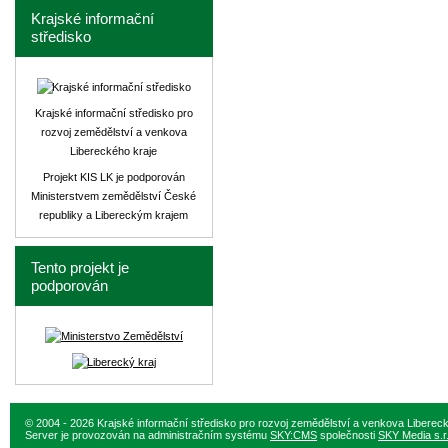
Krajské informační
středisko
Krajské informační středisko pro
rozvoj zemědělství a venkova
Libereckého kraje
Projekt KIS LK je podporován
Ministerstvem zemědělství České
republiky a Libereckým krajem
Tento projekt je
podporován
© 2004 - 2026 Krajské informační středisko pro rozvoj zemědělství a venkova Liberec
Server je provozován na administračním systému
SKY:CMS
společnosti
SKY Media s.r.