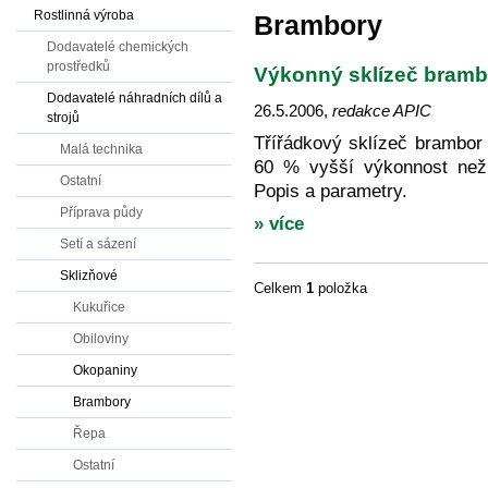
Rostlinná výroba
Brambory
Dodavatelé chemických
prostředků
Výkonný sklízeč bramb
Dodavatelé náhradních dílů a
26.5.2006
,
redakce APIC
strojů
Třířádkový sklízeč brambor
Malá technika
60 % vyšší výkonnost než
Ostatní
Popis a parametry.
Příprava půdy
» více
Setí a sázení
Sklizňové
Celkem
1
položka
Kukuřice
Obiloviny
Okopaniny
Brambory
Řepa
Ostatní