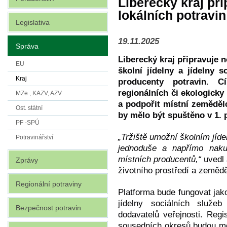
Liberecký kraj při
lokálních potravin
Legislativa
19.11.2025
Správa
Liberecký kraj připravuje n
EU
školní jídelny a jídelny s
Kraj
producenty potravin. C
regionálních či ekologicky
MZe , KAZV, AZV
a podpořit místní zemědělc
Ost. státní
by mělo být spuštěno v 1. p
PF -SPÚ
„Tržiště umožní školním jíde
Potravinářství
jednoduše a napřímo naku
místních producentů,“
uvedl 
Zprávy
životního prostředí a zemědě
Regionální potraviny
Platforma bude fungovat jako
jídelny sociálních služe
Bezpečnost potravin
dodavatelů veřejnosti. Regi
sousedních okresů budou mo