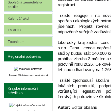
Společná zemědělská
registraci.
politika
Tržiště reaguje i na nov
Kalendář akcí
spotřebu ekologických potra
jídelnách. Projekt rovně
TV APIC
odpovědné veřejné zadávání
Fotoalbum
Liberecký kraj získá licenci
s.r.o. Cena licence nepře
služby budou stát 140.000 k
Regionální potravina
probíhat zhruba 2 měsíce a 
polovině roku 2026. Celkové
let jsou odhadovány na 1.26
Projekt Ministerstva zemědělství
Tržiště zjednoduší školám
lokálních produktů, podp
Krajské informační
vzrůstající legislativní
středisko
čerstvých potravin ve školní
Autor:
Editor obsahu