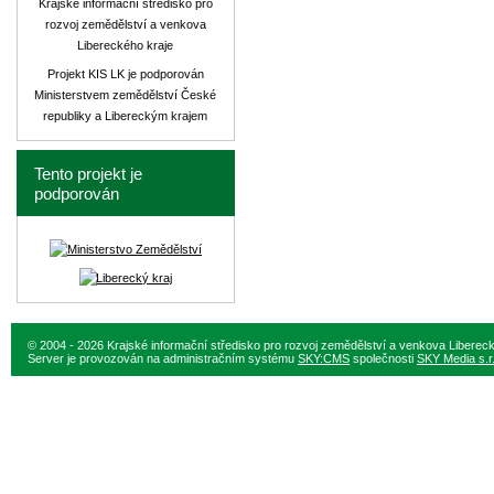
Krajské informační středisko pro
rozvoj zemědělství a venkova
Libereckého kraje
Projekt KIS LK je podporován
Ministerstvem zemědělství České
republiky a Libereckým krajem
Tento projekt je
podporován
© 2004 - 2026 Krajské informační středisko pro rozvoj zemědělství a venkova Liberec
Server je provozován na administračním systému
SKY:CMS
společnosti
SKY Media s.r.