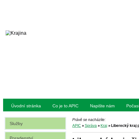
Úvodní stránka
Co je to APIC
Napište nám
Počas
Právě se nacházíte:
Služby
APIC
»
Správa
»
Kraj
»
Liberecký kraj p
Poradenství