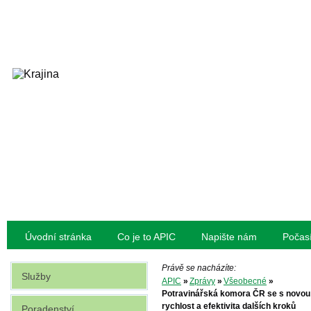
Úvodní stránka
Co je to APIC
Napište nám
Počas
Právě se nacházíte:
Služby
APIC
»
Zprávy
»
Všeobecné
»
Potravinářská komora ČR se s novou v
rychlost a efektivita dalších kroků
Poradenství