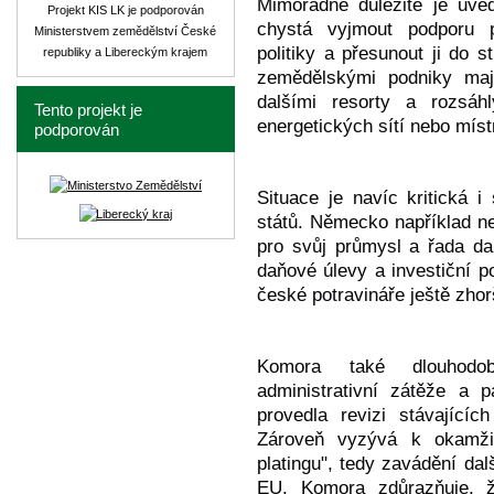
Mimořádně důležité je uve
Projekt KIS LK je podporován
chystá vyjmout podporu p
Ministerstvem zemědělství České
politiky a přesunout ji do 
republiky a Libereckým krajem
zemědělskými podniky mají
dalšími resorty a rozsáhl
Tento projekt je
energetických sítí nebo mís
podporován
Situace je navíc kritická 
států. Německo například n
pro svůj průmysl a řada da
daňové úlevy a investiční p
české potravináře ještě zhor
Komora také dlouhodob
administrativní zátěže a 
provedla revizi stávajícíc
Zároveň vyzývá k okamži
platingu", tedy zavádění da
EU. Komora zdůrazňuje, 