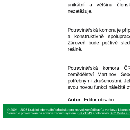
unikátní a většinu člen
nezatěžuje.
Potravinářská komora je přip
a konstruktivně spoluprac
Zároveň bude pečlivě sle
reálně.
Potravinářská komora Č
zemědělství Martinovi Šeb
potřebnými zkušenostmi. Je
svou novou funkci náležitě 
Autor:
Editor obsahu
© 2004 - 2026 Krajské informační středisko pro rozvoj zemědělství a venkova Liberec
Server je provozován na administračním systému
SKY:CMS
společnosti
SKY Media s.r.