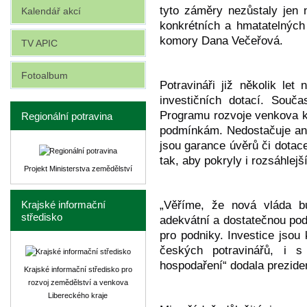
tyto záměry nezůstaly jen 
Kalendář akcí
konkrétních a hmatatelných
komory Dana Večeřová.
TV APIC
Fotoalbum
Potravináři již několik le
investičních dotací. Souč
Programu rozvoje venkova k
Regionální potravina
podmínkám. Nedostačuje ani
jsou garance úvěrů či dotac
tak, aby pokryly i rozsáhlejší
Projekt Ministerstva zemědělství
„Věříme, že nová vláda b
Krajské informační
středisko
adekvátní a dostatečnou po
pro podniky. Investice jsou
českých potravinářů, i 
hospodaření“ dodala prezide
Krajské informační středisko pro
rozvoj zemědělství a venkova
Libereckého kraje