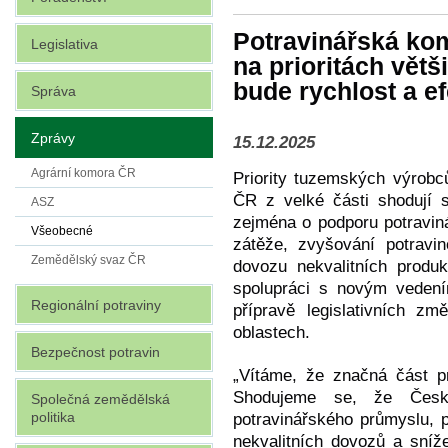
Potravinářská ko
Legislativa
na prioritách větš
bude rychlost a ef
Správa
Zprávy
15.12.2025
Agrární komora ČR
Priority tuzemských výrobc
ČR z velké části shodují 
ASZ
zejména o podporu potraviná
Všeobecné
zátěže, zvyšování potrav
Zemědělský svaz ČR
dovozu nekvalitních produ
spolupráci s novým vedením
Regionální potraviny
přípravě legislativních zm
oblastech.
Bezpečnost potravin
„Vítáme, že značná část pr
Shodujeme se, že Česk
Společná zemědělská
politika
potravinářského průmyslu, p
nekvalitních dovozů a sníž