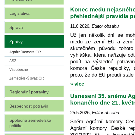
Konec medu nejasného p
Legislativa
přehlednější pravidla pr
11.6.2026
,
Editor obsahu
Správa
Už jen několik dní se mo
medu ze zemí EU a zemí 
Zprávy
skutečném původu tohoto
Agrární komora ČR
vyhláška, která nařizuje odt
podíl na výsledné potravin
ASZ
komora České republiky, o
Všeobecné
proto, že do EU proudí stál
Zemědělský svaz ČR
» více
Regionální potraviny
Usnesení 35. sněmu Ag
konaného dne 21. květ
Bezpečnost potravin
25.5.2026
,
Editor obsahu
Společná zemědělská
Sněm Agrární komory Česk
politika
Agrární komory České rep
301/1992 Sb., o Hospodář