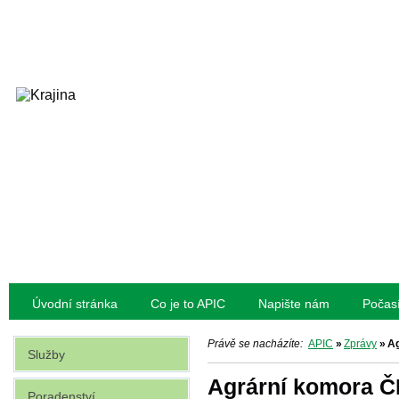
Úvodní stránka
Co je to APIC
Napište nám
Počas
Právě se nacházíte:
APIC
»
Zprávy
»
A
Služby
Agrární komora 
Poradenství