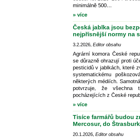
minimálně 500…
» více
Česká jablka jsou bezpe
nejpřísnější normy na 
3.2.2026
,
Editor obsahu
Agrární komora České repu
se důrazně ohrazují proti ú
pesticidů v jablkách, které
systematickému poškozová
některých médiích. Samotn
potvrzuje, že všechna t
pocházejících z České repu
» více
Tisíce farmářů budou z
Mercosur, do Štrasburku
20.1.2026
,
Editor obsahu