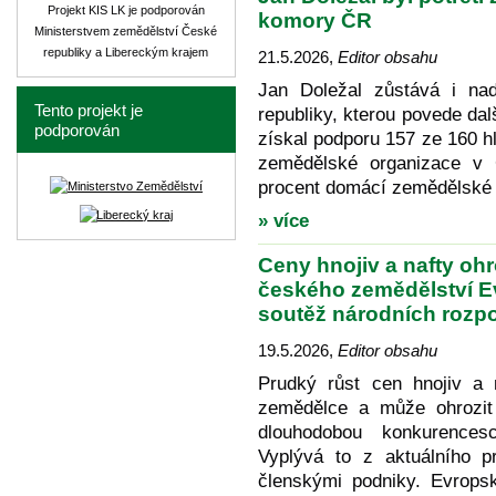
Projekt KIS LK je podporován
komory ČR
Ministerstvem zemědělství České
republiky a Libereckým krajem
21.5.2026
,
Editor obsahu
Jan Doležal zůstává i na
Tento projekt je
republiky, kterou povede dal
podporován
získal podporu 157 ze 160 hl
zemědělské organizace v Č
procent domácí zemědělské 
» více
Ceny hnojiv a nafty o
českého zemědělství E
soutěž národních rozp
19.5.2026
,
Editor obsahu
Prudký růst cen hnojiv a
zemědělce a může ohrozit 
dlouhodobou konkurences
Vyplývá to z aktuálního
členskými podniky. Evro