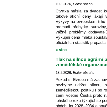
10.3.2026
,
Editor obsahu
Čtvrtka másla za dvacet ko
takové akční ceny lákají 
Výkyvy na evropském trhu 
hromadí přebytky suroviny
vážné problémy dodavatel
Výkupní cena mléka soustav
oficiálních statistik propadl
» více
Tlak na silnou agrární 
zemědělské organizace
13.2.2026
,
Editor obsahu
Pokud si Evropa má zachovat
nezbytné udržet silnou, 
zemědělskou politiku i po 
zemí včetně Česka proto n
loňského roku týkající se p
období let 2028–2034 a souč