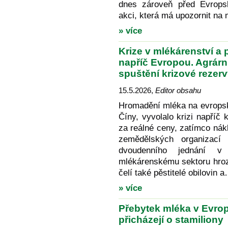
dnes zároveň před Evrops
akci, která má upozornit n
» více
Krize v mlékárenství a 
napříč Evropou. Agrárn
spuštění krizové rezer
15.5.2026
,
Editor obsahu
Hromadění mléka na evropsk
Číny, vyvolalo krizi napříč
za reálné ceny, zatímco nákl
zemědělských organizac
dvoudenního jednání 
mlékárenskému sektoru hroz
čelí také pěstitelé obilovin 
» více
Přebytek mléka v Evropě
přicházejí o stamiliony