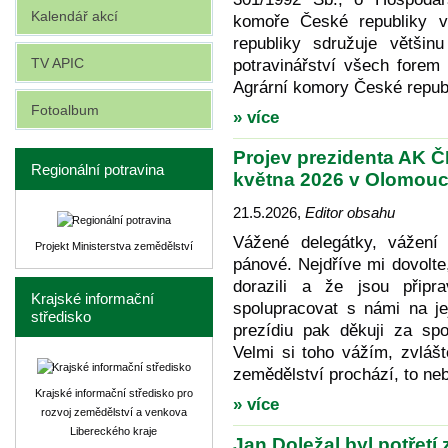
Kalendář akcí
komoře České republiky v
republiky sdružuje většinu
TV APIC
potravinářství všech forem
Agrární komory České repub
Fotoalbum
» více
Projev prezidenta AK Č
Regionální potravina
května 2026 v Olomouc
21.5.2026
,
Editor obsahu
Vážené delegátky, vážení
Projekt Ministerstva zemědělství
pánové. Nejdříve mi dovolt
dorazili a že jsou připr
Krajské informační
spolupracovat s námi na je
středisko
prezídiu pak děkuji za spo
Velmi si toho vážím, zvláš
zemědělství prochází, to n
Krajské informační středisko pro
» více
rozvoj zemědělství a venkova
Libereckého kraje
Jan Doležal byl potřetí