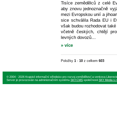
Tisíce zemědělců z celé Ev
aby znovu jednoznačně vyjá
mezi Evropskou unií a jiho
sice schválila Rada EU i E
však budou rozhodovat také
včetně českých, chtějí pr
levných dovozů…
» více
Položky
1
-
10
z celkem
603
© 2004 - 2026 Krajské informační středisko pro rozvoj zemědělství a venkova Liberec
Server je provozován na administračním systému
SKY:CMS
společnosti
SKY Media s.r.