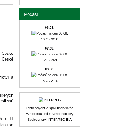
Počasí
06.08.
16°C / 32°C
07.08.
y České
e České
16°C / 26°C
08.08.
ictví a
15°C / 27°C
škerých
milionů
Tento projekt je spolufinancován
Evropskou unií v rámci Iniciativy
ch a 11
Spolecenství INTERREG III A
lenů se