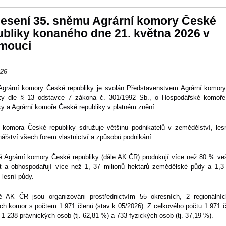
esení 35. sněmu Agrární komory České
ubliky konaného dne 21. května 2026 v
mouci
026
grární komory České republiky je svolán Představenstvem Agrární komor
iky dle § 13 odstavce 7 zákona č. 301/1992 Sb., o Hospodářské komoř
ky a Agrární komoře České republiky v platném znění.
í komora České republiky sdružuje většinu podnikatelů v zemědělství, lesn
nářství všech forem vlastnictví a způsobů podnikání.
é Agrární komory České republiky (dále AK ČR) produkují více než 80 % ve
t a obhospodařují více než 1, 37 milionů hektarů zemědělské půdy a 1,3 
 lesní půdy.
é AK ČR jsou organizováni prostřednictvím 55 okresních, 2 regionální
ch komor s počtem 1 971 členů (stav k 05/2026). Z celkového počtu 1 971 č
 1 238 právnických osob (tj. 62,81 %) a 733 fyzických osob (tj. 37,19 %).