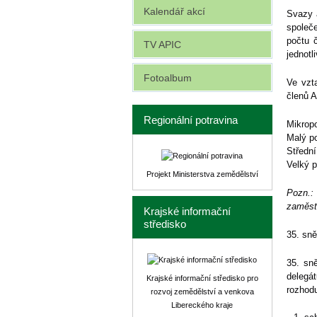
Kalendář akcí
Svazy 
společ
počtu 
TV APIC
jednotl
Fotoalbum
Ve vzta
členů A
Regionální potravina
Mikrop
Malý p
Středn
Velký p
Projekt Ministerstva zemědělství
Pozn.:
zaměst
Krajské informační
středisko
35. sn
35. sn
deleg
Krajské informační středisko pro
rozhodu
rozvoj zemědělství a venkova
Libereckého kraje