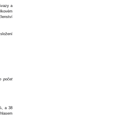
Svazy a
elkovém
lenství
složení
o počet
%, a 38
hlasem