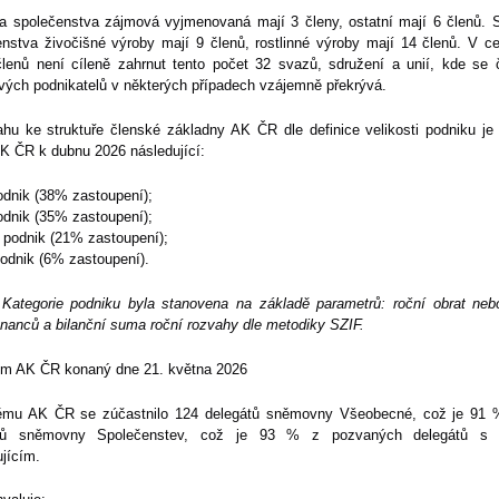
a společenstva zájmová vyjmenovaná mají 3 členy, ostatní mají 6 členů. 
enstva živočišné výroby mají 9 členů, rostlinné výroby mají 14 členů. V c
členů není cíleně zahrnut tento počet 32 svazů, sdružení a unií, kde se č
ivých podnikatelů v některých případech vzájemně překrývá.
hu ke struktuře členské základny AK ČR dle definice velikosti podniku je 
K ČR k dubnu 2026 následující:
odnik (38% zastoupení);
odnik (35% zastoupení);
í podnik (21% zastoupení);
odnik (6% zastoupení).
 Kategorie podniku byla stanovena na základě parametrů: roční obrat neb
nanců a bilanční suma roční rozvahy dle metodiky SZIF.
ěm AK ČR konaný dne 21. května 2026
ěmu AK ČR se zúčastnilo 124 delegátů sněmovny Všeobecné, což je 91 
átů sněmovny Společenstev, což je 93 % z pozvaných delegátů s 
jícím.