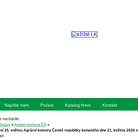
Napište nám
Počasí
Katalog firem
Kontakt
e nacházíte:
Zprávy
»
Agrární komora ČR
»
í 35. sněmu Agrární komory České republiky konaného dne 21. května 2026 v
ci