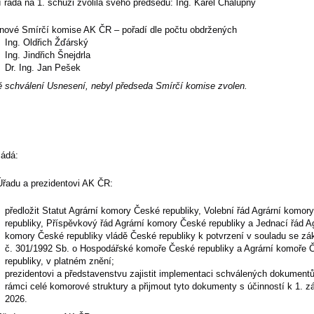
 rada na 1. schůzi zvolila svého předsedu: Ing. Karel Chalupný
enové Smírčí komise AK ČR – pořadí dle počtu obdržených
Ing. Oldřich Žďárský
Ing. Jindřich Šnejdrla
Dr. Ing. Jan Pešek
ě schválení Usnesení, nebyl předseda Smírčí komise zvolen.
ádá:
řadu a prezidentovi AK ČR:
předložit Statut Agrární komory České republiky, Volební řád Agrární komor
republiky, Příspěvkový řád Agrární komory České republiky a Jednací řád A
komory České republiky vládě České republiky k potvrzení v souladu se z
č. 301/1992 Sb. o Hospodářské komoře České republiky a Agrární komoře 
republiky, v platném znění;
prezidentovi a představenstvu zajistit implementaci schválených dokumentů
rámci celé komorové struktury a přijmout tyto dokumenty s účinností k 1. zá
2026.