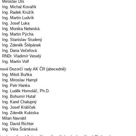
Miroslav Drs
Ing. Michal Kovařík
Ing. Radek Kružík
Ing. Martin Ludvík
Ing. Josef Luka
Ing. Monika Nebeská
Ing. Martin Pýcha
Ing. Stanislav Studený
Ing. Zdeněk Štěpánek
Ing. Dana Večeřová
RNDr. Vladimír Veselý
Ing. Martin Volf
enové Dozorčí rady AK ČR (abecedně):
Ing. Miloš Buňka
Ing. Miroslav Hampl
Ing. Petr Hanka
Ing. Luděk Homoláč, Ph.D.
Ing. Bohumír Hutař
Ing. Karel Chalupný
Ing. Josef Králíček
Ing. Zdeněk Kubiska
Milan Navrátil
Ing. David Richter
Ing. Věra Šrámková