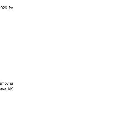
–2026
ke
němovnu
stva AK