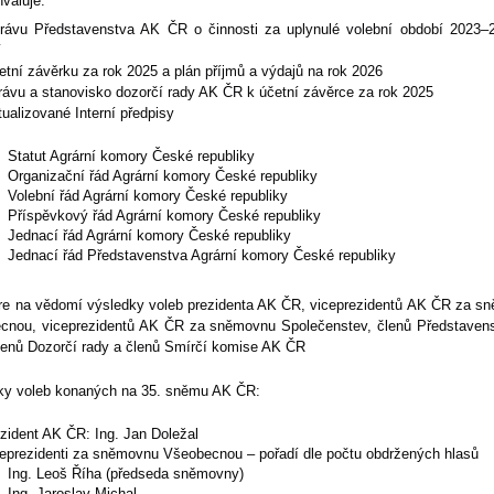
valuje:
právu Představenstva AK ČR o činnosti za uplynulé volební období 2023
etní závěrku za rok 2025 a plán příjmů a výdajů na rok 2026
rávu a stanovisko dozorčí rady AK ČR k účetní závěrce za rok 2025
tualizované Interní předpisy
Statut Agrární komory České republiky
Organizační řád Agrární komory České republiky
Volební řád Agrární komory České republiky
Příspěvkový řád Agrární komory České republiky
Jednací řád Agrární komory České republiky
Jednací řád Představenstva Agrární komory České republiky
e na vědomí výsledky voleb prezidenta AK ČR, viceprezidentů AK ČR za s
cnou, viceprezidentů AK ČR za sněmovnu Společenstev, členů Představen
lenů Dozorčí rady a členů Smírčí komise AK ČR
ky voleb konaných na 35. sněmu AK ČR:
zident AK ČR: Ing. Jan Doležal
ceprezidenti za sněmovnu Všeobecnou – pořadí dle počtu obdržených hlasů
Ing. Leoš Říha (předseda sněmovny)
Ing. Jaroslav Michal