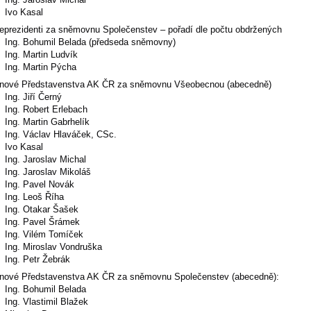
Ivo Kasal
ceprezidenti za sněmovnu Společenstev – pořadí dle počtu obdržených
Ing. Bohumil Belada (předseda sněmovny)
Ing. Martin Ludvík
Ing. Martin Pýcha
enové Představenstva AK ČR za sněmovnu Všeobecnou (abecedně)
Ing. Jiří Černý
Ing. Robert Erlebach
Ing. Martin Gabrhelík
Ing. Václav Hlaváček, CSc.
Ivo Kasal
Ing. Jaroslav Michal
Ing. Jaroslav Mikoláš
Ing. Pavel Novák
Ing. Leoš Říha
Ing. Otakar Šašek
Ing. Pavel Šrámek
Ing. Vilém Tomíček
Ing. Miroslav Vondruška
Ing. Petr Žebrák
enové Představenstva AK ČR za sněmovnu Společenstev (abecedně):
Ing. Bohumil Belada
Ing. Vlastimil Blažek