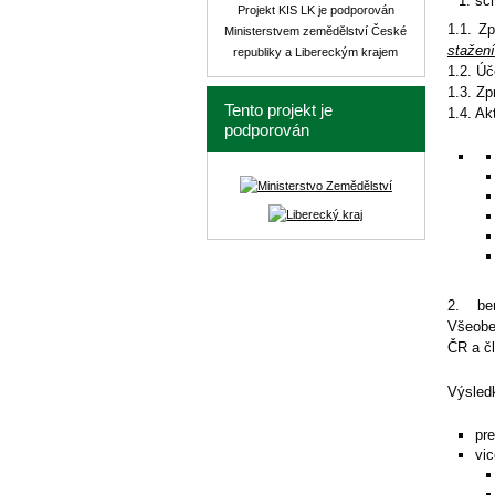
sch
Projekt KIS LK je podporován
1.1. Z
Ministerstvem zemědělství České
stažení
republiky a Libereckým krajem
1.2. Úč
1.3. Zp
Tento projekt je
1.4. Ak
podporován
2. ber
Všeobe
ČR a č
Výsled
pre
vi