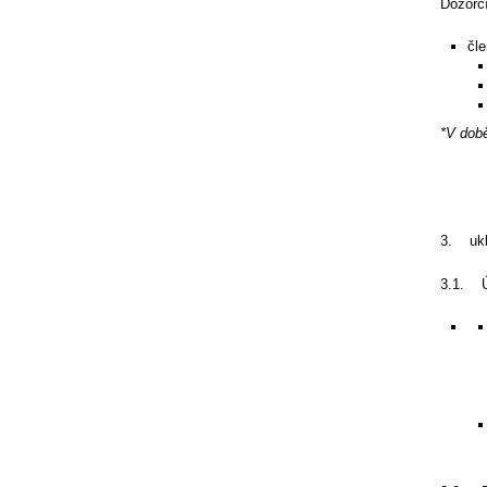
Dozorčí
čl
*V dob
3. ukl
3.1. Ú