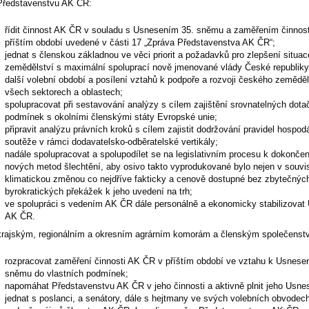
ředstavenstvu AK ČR:
řídit činnost AK ČR v souladu s Usnesením 35. sněmu a zaměřením činnost
příštím období uvedené v části 17 „Zpráva Představenstva AK ČR“;
jednat s členskou základnou ve věci priorit a požadavků pro zlepšení situac
zemědělství s maximální spoluprací nově jmenované vlády České republiky
další volební období a posílení vztahů k podpoře a rozvoji českého zeměděl
všech sektorech a oblastech;
spolupracovat při sestavování analýzy s cílem zajištění srovnatelných dota
podmínek s okolními členskými státy Evropské unie;
připravit analýzu právních kroků s cílem zajistit dodržování pravidel hospod
soutěže v rámci dodavatelsko-odběratelské vertikály;
nadále spolupracovat a spolupodílet se na legislativním procesu k dokončen
nových metod šlechtění, aby osivo takto vyprodukované bylo nejen v souvis
klimatickou změnou co nejdříve fakticky a cenově dostupné bez zbytečnýc
byrokratických překážek k jeho uvedení na trh;
ve spolupráci s vedením AK ČR dále personálně a ekonomicky stabilizovat
AK ČR.
rajským, regionálním a okresním agrárním komorám a členským společenst
rozpracovat zaměření činnosti AK ČR v příštím období ve vztahu k Usnesen
sněmu do vlastních podmínek;
napomáhat Představenstvu AK ČR v jeho činnosti a aktivně plnit jeho Usne
jednat s poslanci, a senátory, dále s hejtmany ve svých volebních obvodec