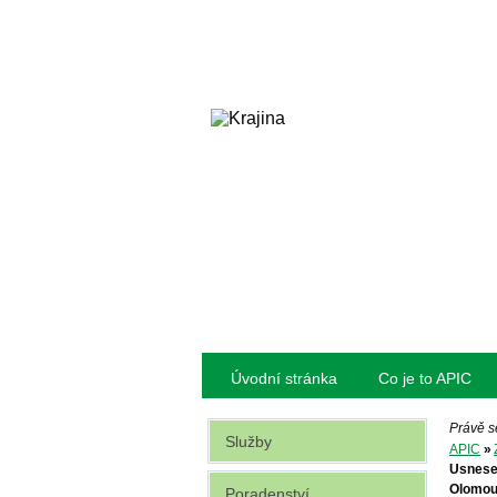
Úvodní stránka
Co je to APIC
Právě s
Služby
APIC
»
Usnesen
Olomou
Poradenství