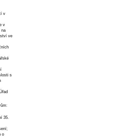
í v
e v
 na
ství ve
čních
ářské
í
losti s
h
 Úřad
vům:
í 35.
sení;
h o