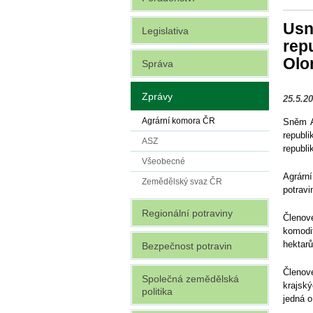
Usn
Legislativa
rep
Olo
Správa
Zprávy
25.5.2
Agrární komora ČR
Sněm A
republ
ASZ
republi
Všeobecné
Agrárn
Zemědělský svaz ČR
potravi
Regionální potraviny
Členov
komodi
hektarů
Bezpečnost potravin
Členov
Společná zemědělská
krajský
politika
jedná o