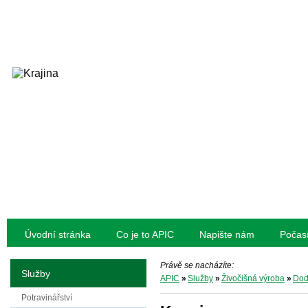
Úvodní stránka
Co je to APIC
Napište nám
Počas
Právě se nacházíte:
Služby
APIC
»
Služby
»
Živočišná výroba
»
Dod
Potravinářství