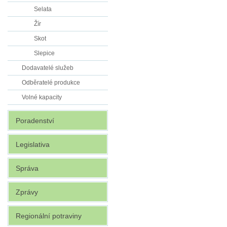
Selata
Žír
Skot
Slepice
Dodavatelé služeb
Odběratelé produkce
Volné kapacity
Poradenství
Legislativa
Správa
Zprávy
Regionální potraviny