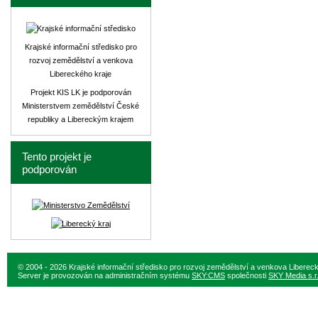
Krajské informační středisko pro
rozvoj zemědělství a venkova
Libereckého kraje
Projekt KIS LK je podporován
Ministerstvem zemědělství České
republiky a Libereckým krajem
Tento projekt je
podporován
© 2004 - 2026 Krajské informační středisko pro rozvoj zemědělství a venkova Liberec
Server je provozován na administračním systému
SKY:CMS
společnosti
SKY Media s.r.