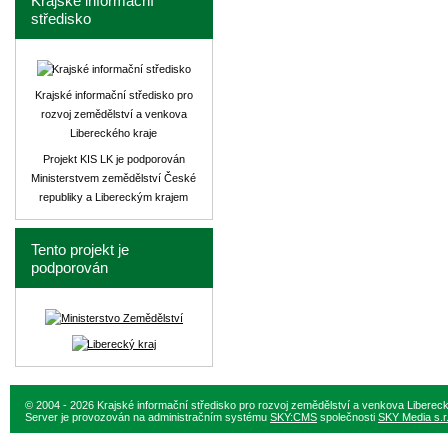
Krajské informační
středisko
Krajské informační středisko pro
rozvoj zemědělství a venkova
Libereckého kraje
Projekt KIS LK je podporován
Ministerstvem zemědělství České
republiky a Libereckým krajem
Tento projekt je
podporován
© 2004 - 2026 Krajské informační středisko pro rozvoj zemědělství a venkova Liberec
Server je provozován na administračním systému
SKY:CMS
společnosti
SKY Media s.r.