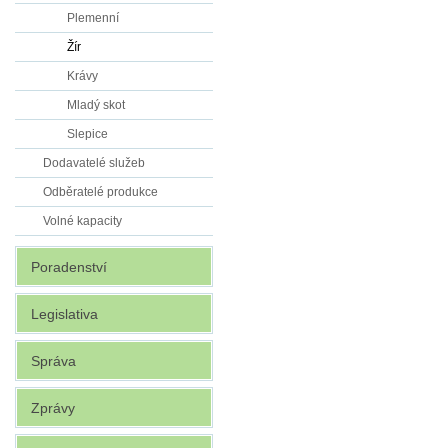
Plemenní
Žír
Krávy
Mladý skot
Slepice
Dodavatelé služeb
Odběratelé produkce
Volné kapacity
Poradenství
Legislativa
Správa
Zprávy