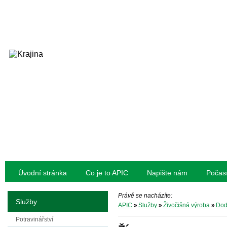
Úvodní stránka
Co je to APIC
Napište nám
Počas
Právě se nacházíte:
Služby
APIC
»
Služby
»
Živočišná výroba
»
Dod
Potravinářství