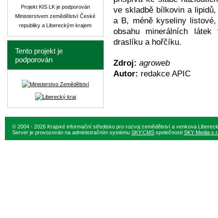
Projekt KIS LK je podporován
ve skladbě bílkovin a lipidů
Ministerstvem zemědělství České
a B, méně kyseliny listové
republiky a Libereckým krajem
obsahu minerálních látek
draslíku a hořčíku.
Tento projekt je
podporován
Zdroj:
agroweb
Autor:
redakce APIC
© 2004 - 2026 Krajské informační středisko pro rozvoj zemědělství a venkova Liberec
Server je provozován na administračním systému
SKY:CMS
společnosti
SKY Media s.r.