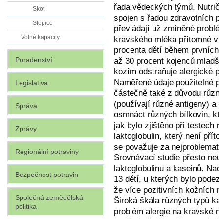
řada vědeckých týmů. Nutrič
Skot
spojen s řadou zdravotních 
Slepice
převládají už zmíněné problé
Volné kapacity
kravského mléka přítomné v p
procenta dětí během prvních 
Poradenství
až 30 procent kojenců mladš
kozím odstraňuje alergické 
Naměřené údaje použitelné p
Legislativa
částečně také z důvodu růz
(používají různé antigeny) a
Správa
osmnáct různých bílkovin, k
jak bylo zjištěno při testech
Zprávy
laktoglobulin, který není př
se považuje za nejproblemat
Regionální potraviny
Srovnávací studie přesto neu
laktoglobulinu a kaseinů. Na
Bezpečnost potravin
13 dětí, u kterých bylo pode
že více pozitivních kožních 
Společná zemědělská
Široká škála různých typů k
politika
problém alergie na kravské 