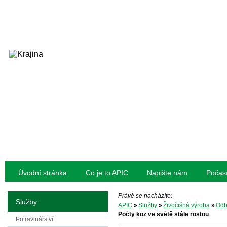
Úvodní stránka
Co je to APIC
Napište nám
Počas
Právě se nacházíte:
Služby
APIC
»
Služby
»
Živočišná výroba
»
Odb
Počty koz ve světě stále rostou
Potravinářství