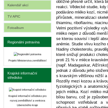
obtížné přesně určit, která b
Kalendář akcí
reakci. Vědecké studie, kdy
podáváno mléko kozí, nicmé
TV APIC
přírůstek, mineralizaci skel
thiaminu, riboflavinu, niaci
Fotoalbum
Velmi pozitivní výsledky vyka
mléko nejen z důvodů menší al
se kterou souvisí i lepší abs
Regionální potravina
anémie. Studie vlivu kozího 
hladiny cholesterolu, pravdě
které snižují produkci chole
proti 21 % v mléce kravském
Projekt Ministerstva zemědělství
(např. Madagaskar, Alžírsko
jednak z důvodu jeho složení
Krajské informační
s kravským většinou nižší a 
středisko
Rozdíly mezi kozou a krávou
fyziologických a anatomický
jejich mléka. Kozí mléko m
Krajské informační středisko pro
bílou barvu, což je způsob
rozvoj zemědělství a venkova
schopnost vstřebávat a v
Libereckého kraje
přispívá ke slabě nažloutl