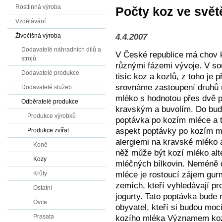
Rostlinná výroba
Počty koz ve svět
Vzdělávání
4.4.2007
Živočišná výroba
Dodavatelé náhradních dílů a
V České republice má chov ko
strojů
různými fázemi vývoje. V s
Dodavatelé produkce
tisíc koz a kozlů, z toho je
srovnáme zastoupení druhů m
Dodavatelé služeb
mléko s hodnotou přes dvě 
Odběratelé produkce
kravským a buvolím. Do bud
Produkce výrobků
poptávka po kozím mléce a t
aspekt poptávky po kozím mlé
Produkce zvířat
alergiemi na kravské mléko a
Koně
něž může být kozí mléko alt
Kozy
mléčných bílkovin. Neméně 
mléce je rostoucí zájem gu
Krůty
zemích, kteří vyhledávají pr
Ostatní
jogurty. Tato poptávka bude 
Ovce
obyvatel, kteří si budou moci
Prasata
kozího mléka Významem koz