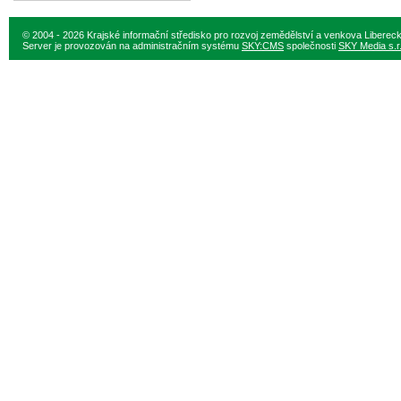
© 2004 - 2026 Krajské informační středisko pro rozvoj zemědělství a venkova Liberec
Server je provozován na administračním systému
SKY:CMS
společnosti
SKY Media s.r.