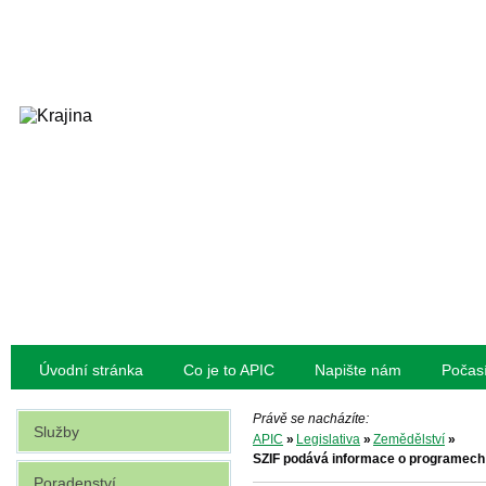
Úvodní stránka
Co je to APIC
Napište nám
Počas
Právě se nacházíte:
Služby
APIC
»
Legislativa
»
Zemědělství
»
SZIF podává informace o programech
Poradenství