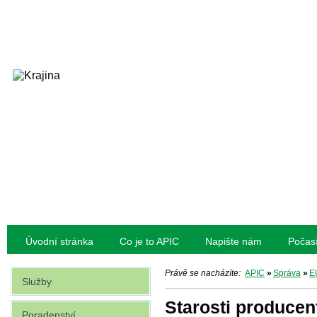
Úvodní stránka
Co je to APIC
Napište nám
Počas
Právě se nacházíte:
APIC
»
Správa
»
E
Služby
Starosti producen
Poradenství