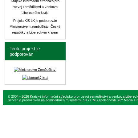
Krajské informační středisko pro
rozvoj zemědělství a venkova
Libereckého kraje
Projekt KIS LK je podporován
Ministerstvem zemědělství České
republiky a Libereckým krajem
Tento projekt je
podporován
© 2004 - 2026 Krajské informační středisko pro rozvoj zemědělství a venkova Liberec
Server je provozován na administračním systému
SKY:CMS
společnosti
SKY Media s.r.