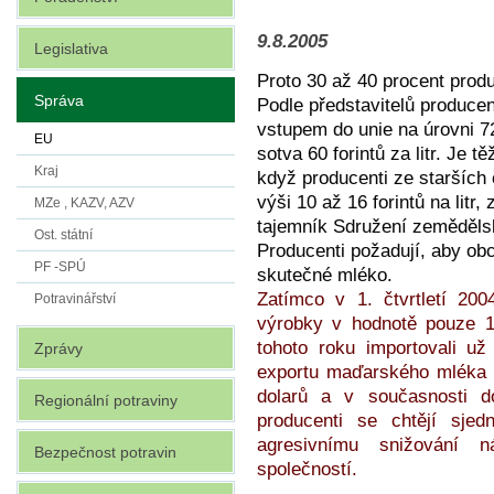
9.8.2005
Legislativa
Proto 30 až 40 procent prod
Správa
Podle představitelů produce
vstupem do unie na úrovni 72
EU
sotva 60 forintů za litr. Je t
Kraj
když producenti ze staršíc
výši 10 až 16 forintů na litr
MZe , KAZV, AZV
tajemník Sdružení zeměděls
Ost. státní
Producenti požadují, aby ob
PF -SPÚ
skutečné mléko.
Zatímco v 1. čtvrtletí 2
Potravinářství
výrobky v hodnotě pouze 1,
tohoto roku importovali už
Zprávy
exportu maďarského mléka s
dolarů a v současnosti d
Regionální potraviny
producenti se chtějí sjed
agresivnímu snižování 
Bezpečnost potravin
společností.