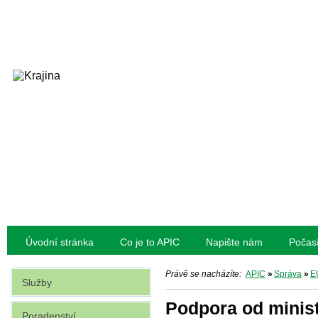
Úvodní stránka
Co je to APIC
Napište nám
Počas
Právě se nacházíte:
APIC
»
Správa
»
E
Služby
Podpora od minis
Poradenství