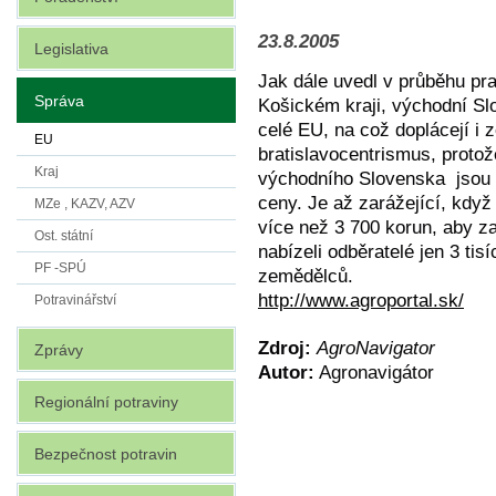
23.8.2005
Legislativa
Jak dále uvedl v průběhu p
Správa
Košickém kraji, východní Slo
celé EU, na což doplácejí i 
EU
bratislavocentrismus, protože
Kraj
východního Slovenska jsou z
ceny. Je až zarážející, když
MZe , KAZV, AZV
více než 3 700 korun, aby z
Ost. státní
nabízeli odběratelé jen 3 ti
PF -SPÚ
zemědělců.
http://www.agroportal.sk/
Potravinářství
Zdroj:
AgroNavigator
Zprávy
Autor:
Agronavigátor
Regionální potraviny
Bezpečnost potravin