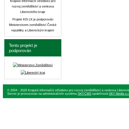
Krajské informační středisko pro
rozvoj zemědělství a venkova
Libereckého kraje
Projekt KIS LK je podporován
Ministerstvem zemědělství České
republiky a Libereckým krajem
Tento projekt je
podporován
© 2004 - 2026 Krajské informační středisko pro rozvoj zemědělství a venkova Liberec
Server je provozován na administračním systému
SKY:CMS
společnosti
SKY Media s.r.