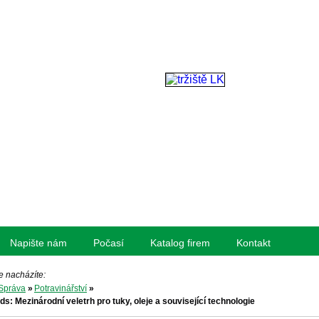
Napište nám
Počasí
Katalog firem
Kontakt
e nacházíte:
Správa
»
Potravinářství
»
ids: Mezinárodní veletrh pro tuky, oleje a související technologie