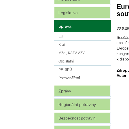
Euro
sou
Legislativa
Správa
30.8.2
EU
Součás
společ
Kraj
Evrops
MZe , KAZV, AZV
kongre
k dispo
Ost. státní
PF -SPÚ
Zdroj:
Autor:
Potravinářství
Zprávy
Regionální potraviny
Bezpečnost potravin