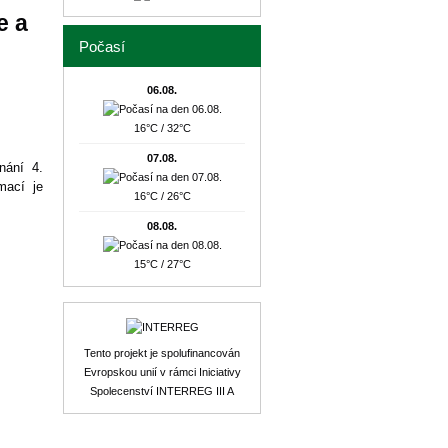
e a
Počasí
06.08.
16°C / 32°C
07.08.
nání 4.
mací je
16°C / 26°C
08.08.
15°C / 27°C
Tento projekt je spolufinancován
Evropskou unií v rámci Iniciativy
Spolecenství INTERREG III A