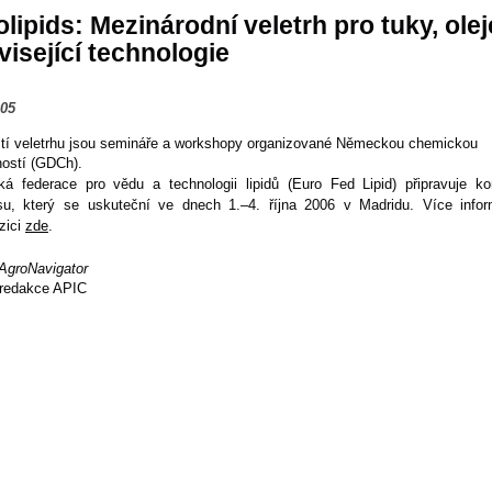
lipids: Mezinárodní veletrh pro tuky, olej
visející technologie
005
tí veletrhu jsou semináře a workshopy organizované Německou chemickou
ností (GDCh).
ká federace pro vědu a technologii lipidů (Euro Fed Lipid) připravuje ko
su, který se uskuteční ve dnech 1.–4. října 2006 v Madridu. Více infor
zici
zde
.
AgroNavigator
redakce APIC