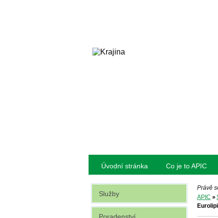
Úvodní stránka
Co je to APIC
Právě s
Služby
APIC
»
Eurolip
Poradenství