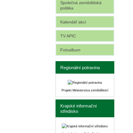
Společná zemědělská
politika
Kalendář akcí
TV APIC
Fotoalbum
Regionální potravina
Projekt Ministerstva zemědělství
Krajské informační
středisko