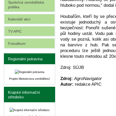
Společná zemědělská
hluboko pod normou,“ dodal 
politika
Houbařům, kteří by se přece 
Kalendář akcí
existuje jednoduchý a os
bezpečnost: Ponořit sušené
TV APIC
půl hodiny ustát. Vodu pak 
vody se pozná, kolik asi ob
Fotoalbum
na barvivo z hub. Pak se
proceduru lze ještě jedno
klesne touto metodou až 20x
Regionální potravina
Zdroj: SÚJB
Zdroj:
AgroNavigator
Projekt Ministerstva zemědělství
Autor:
redakce APIC
Krajské informační
středisko