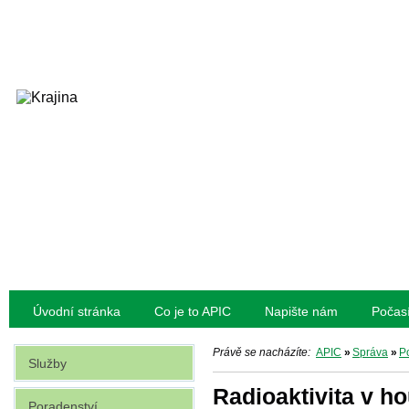
Úvodní stránka
Co je to APIC
Napište nám
Počas
Právě se nacházíte:
APIC
»
Správa
»
Po
Služby
Radioaktivita v h
Poradenství