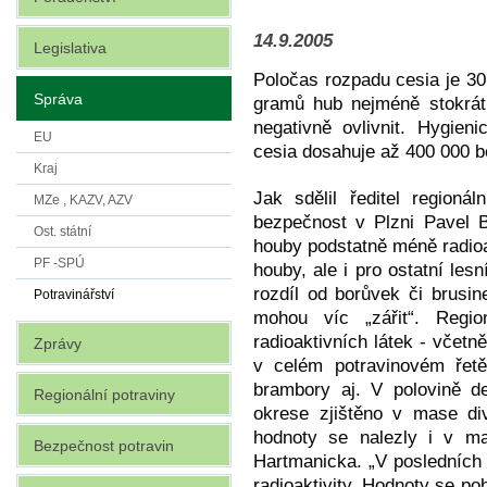
14.9.2005
Legislativa
Poločas rozpadu cesia je 30
Správa
gramů hub nejméně stokrát
negativně ovlivnit. Hygie
EU
cesia dosahuje až 400 000 b
Kraj
Jak sdělil ředitel regioná
MZe , KAZV, AZV
bezpečnost v Plzni Pavel 
Ost. státní
houby podstatně méně radioak
PF -SPÚ
houby, ale i pro ostatní les
rozdíl od borůvek či brusin
Potravinářství
mohou víc „zářit“. Regio
radioaktivních látek - včetn
Zprávy
v celém potravinovém řetě
brambory aj. V polovině d
Regionální potraviny
okrese zjištěno v mase di
hodnoty se nalezly i v m
Bezpečnost potravin
Hartmanicka. „V posledníc
radioaktivity. Hodnoty se po