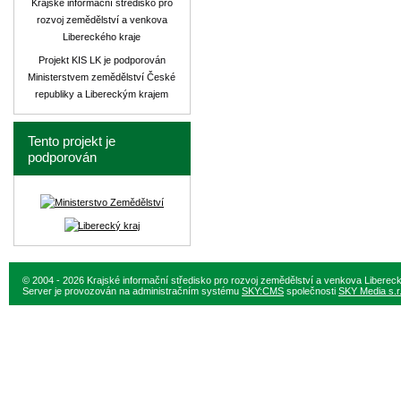
Krajské informační středisko pro
rozvoj zemědělství a venkova
Libereckého kraje
Projekt KIS LK je podporován
Ministerstvem zemědělství České
republiky a Libereckým krajem
Tento projekt je
podporován
© 2004 - 2026 Krajské informační středisko pro rozvoj zemědělství a venkova Liberec
Server je provozován na administračním systému
SKY:CMS
společnosti
SKY Media s.r.