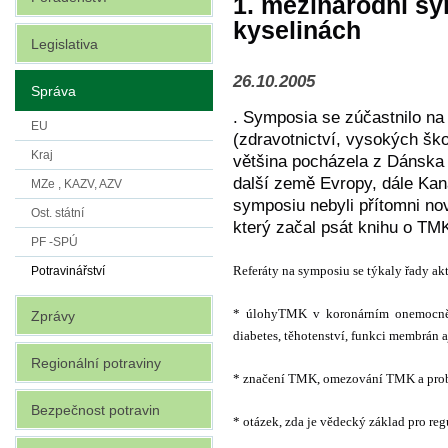
1. mezinárodní s
kyselinách
Legislativa
26.10.2005
Správa
. Symposia se zúčastnilo na 
EU
(zdravotnictví, vysokých šk
Kraj
většina pocházela z Dánska
další země Evropy, dále Kana
MZe , KAZV, AZV
symposiu nebyli přítomni no
Ost. státní
který začal psát knihu o TM
PF -SPÚ
Referáty na symposiu se týkaly řady akt
Potravinářství
* úlohyTMK v koronárním onemocnění 
Zprávy
diabetes, těhotenství, funkci membrán a
Regionální potraviny
* značení TMK, omezování TMK a prob
Bezpečnost potravin
* otázek, zda je vědecký základ pro re