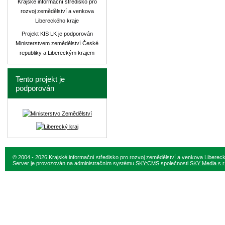
Krajské informační středisko pro
rozvoj zemědělství a venkova
Libereckého kraje
Projekt KIS LK je podporován
Ministerstvem zemědělství České
republiky a Libereckým krajem
Tento projekt je
podporován
© 2004 - 2026 Krajské informační středisko pro rozvoj zemědělství a venkova Liberec
Server je provozován na administračním systému
SKY:CMS
společnosti
SKY Media s.r.