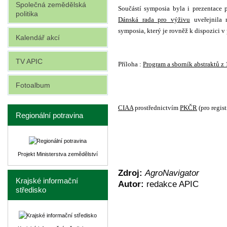
Společná zemědělská
Součástí symposia byla i prezentace
politika
Dánská rada pro výživu
uveřejnila 
symposia, který je rovněž k dispozici v 
Kalendář akcí
TV APIC
Příloha :
Program a sborník abstraktů z
Fotoalbum
CIAA
prostřednictvím
PKČR
(pro regis
Regionální potravina
Projekt Ministerstva zemědělství
Zdroj:
AgroNavigator
Krajské informační
Autor:
redakce APIC
středisko