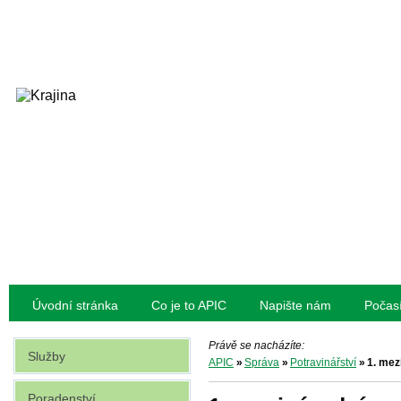
Úvodní stránka
Co je to APIC
Napište nám
Počas
Právě se nacházíte:
Služby
APIC
»
Správa
»
Potravinářství
»
1. mez
Poradenství