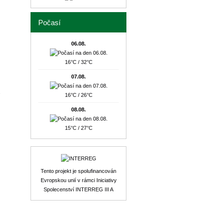
Počasí
06.08.
16°C / 32°C
07.08.
16°C / 26°C
08.08.
15°C / 27°C
Tento projekt je spolufinancován
Evropskou unií v rámci Iniciativy
Spolecenství INTERREG III A