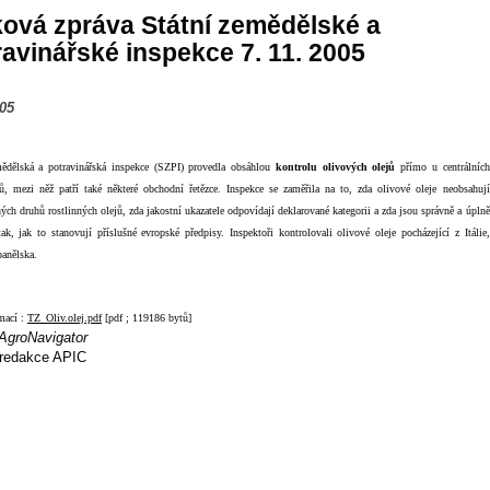
ková zpráva Státní zemědělské a
ravinářské inspekce 7. 11. 2005
005
mědělská a potravinářská inspekce (SZPI) provedla obsáhlou
kontrolu olivových olejů
přímo u centrálních
rů, mezi něž patří také některé obchodní řetězce. Inspekce se zaměřila na to, zda olivové oleje neobsahují
ných druhů rostlinných olejů, zda jakostní ukazatele odpovídají deklarované kategorii
a zda jsou správně a úplně
ak, jak to stanovují příslušné evropské předpisy. Inspektoři kontrolovali olivové oleje pocházející z Itálie,
anělska.
mací :
TZ_Oliv.olej.pdf
[pdf ; 119186 bytů]
AgroNavigator
redakce APIC