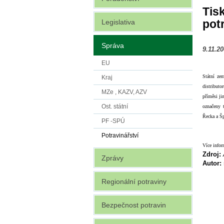
Tis
pot
Legislativa
Správa
9.11.2
EU
Státní ze
Kraj
distributo
MZe , KAZV, AZV
příměsi ji
Ost. státní
označeny t
Řecka a Šp
PF -SPÚ
Potravinářství
Více infor
Zdroj:
Zprávy
Autor:
Regionální potraviny
Bezpečnost potravin