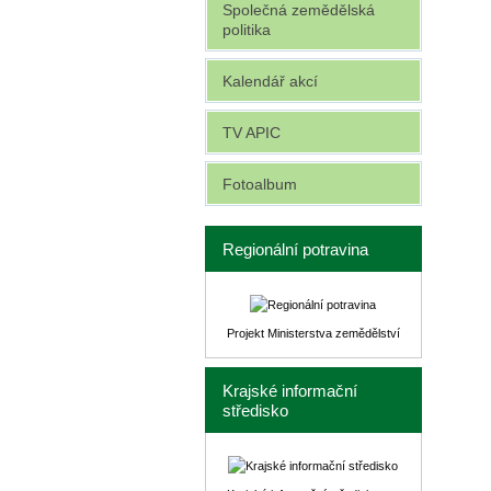
Společná zemědělská
politika
Kalendář akcí
TV APIC
Fotoalbum
Regionální potravina
Projekt Ministerstva zemědělství
Krajské informační
středisko