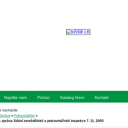
Napište nám
Počasí
Katalog firem
Kontakt
e nacházíte:
Správa
»
Potravinářství
»
 zpráva Státní zemědělské a potravinářské inspekce 7. 11. 2005