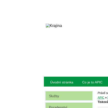
Úvodní stránka
Co je to APIC
Právě s
Služby
APIC
»
Tisková
Poradenství