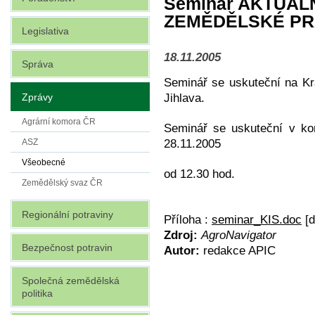
Seminář AKTUÁL
ZEMĚDĚLSKÉ P
Legislativa
18.11.2005
Správa
Seminář se uskuteční na Kr
Zprávy
Jihlava.
Agrární komora ČR
Seminář se uskuteční v k
28.11.2005
ASZ
Všeobecné
od 12.30 hod.
Zemědělský svaz ČR
Regionální potraviny
Příloha :
seminar_KIS.doc
[d
Zdroj:
AgroNavigator
Bezpečnost potravin
Autor:
redakce APIC
Společná zemědělská
politika