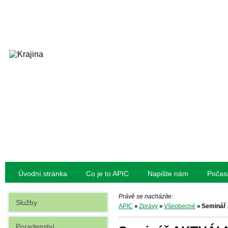
Úvodní stránka
Co je to APIC
Napište nám
Počas
Právě se nacházíte:
Služby
APIC
»
Zprávy
»
Všeobecné
»
Seminá
Poradenství