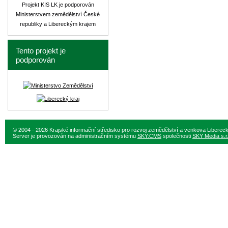
Projekt KIS LK je podporován
Ministerstvem zemědělství České
republiky a Libereckým krajem
Tento projekt je
podporován
© 2004 - 2026 Krajské informační středisko pro rozvoj zemědělství a venkova Liberec
Server je provozován na administračním systému
SKY:CMS
společnosti
SKY Media s.r.