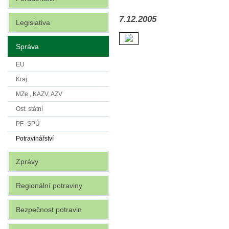
7.12.2005
Legislativa
Správa
EU
Kraj
MZe , KAZV, AZV
Ost. státní
PF -SPÚ
Potravinářství
Zprávy
Regionální potraviny
Bezpečnost potravin