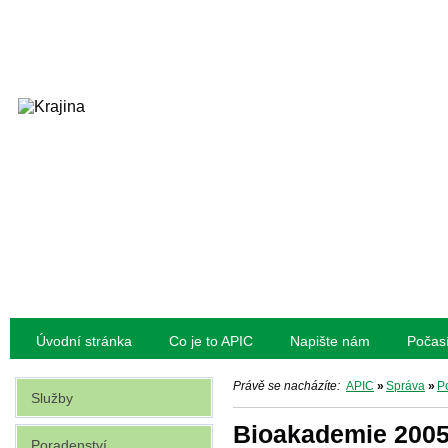
Úvodní stránka
Co je to APIC
Napište nám
Počas
Právě se nacházíte:
APIC
»
Správa
»
Po
Služby
Bioakademie 200
Poradenství