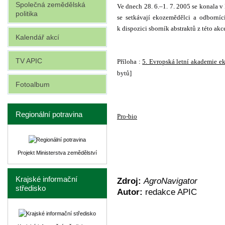
Společná zemědělská
Ve dnech 28. 6.–1. 7. 2005 se konala v
politika
se setkávají ekozemědělci a odborníc
k dispozici sborník abstraktů z této akce
Kalendář akcí
TV APIC
Příloha :
5. Evropská letní akademie e
bytů]
Fotoalbum
Regionální potravina
Pro-bio
Projekt Ministerstva zemědělství
Krajské informační
Zdroj:
AgroNavigator
středisko
Autor:
redakce APIC