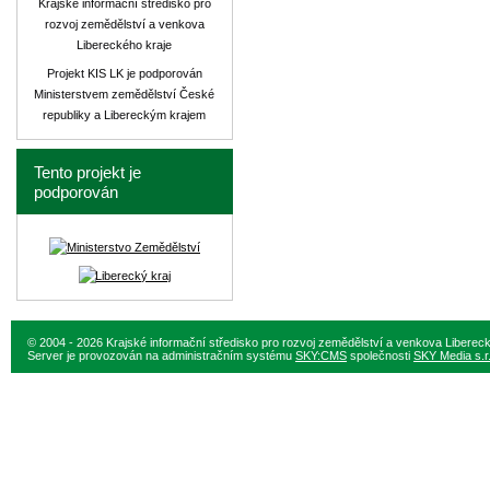
Krajské informační středisko pro
rozvoj zemědělství a venkova
Libereckého kraje
Projekt KIS LK je podporován
Ministerstvem zemědělství České
republiky a Libereckým krajem
Tento projekt je
podporován
© 2004 - 2026 Krajské informační středisko pro rozvoj zemědělství a venkova Liberec
Server je provozován na administračním systému
SKY:CMS
společnosti
SKY Media s.r.