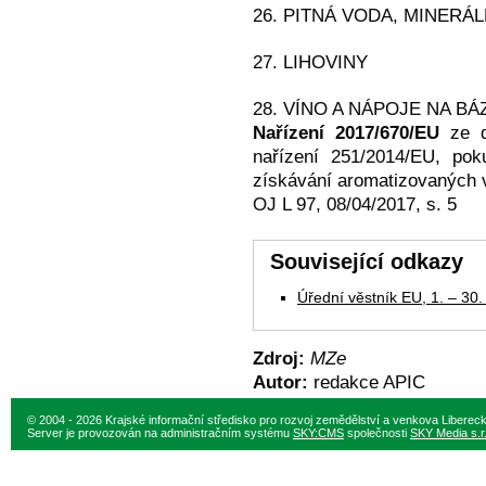
26. PITNÁ VODA, MINERÁ
27. LIHOVINY
28. VÍNO A NÁPOJE NA BÁZ
Nařízení 2017/670/EU
ze d
nařízení 251/2014/EU, po
získávání aromatizovaných 
OJ L 97, 08/04/2017, s. 5
Související odkazy
Úřední věstník EU, 1. – 30.
Zdroj:
MZe
Autor:
redakce APIC
© 2004 - 2026 Krajské informační středisko pro rozvoj zemědělství a venkova Liberec
Server je provozován na administračním systému
SKY:CMS
společnosti
SKY Media s.r.