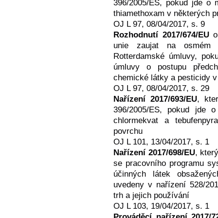
396/2005/ES, pokud jde o ma
thiamethoxam v některých pr
OJ L 97, 08/04/2017, s. 9
Rozhodnutí 2017/674/EU
o 
unie zaujat na osmém z
Rotterdamské úmluvy, poku
úmluvy o postupu předch
chemické látky a pesticidy
OJ L 97, 08/04/2017, s. 29
Nařízení 2017/693/EU
, kte
396/2005/ES, pokud jde o m
chlormekvat a tebufenpyr
povrchu
OJ L 101, 13/04/2017, s. 1
Nařízení 2017/698/EU
, kter
se pracovního programu sy
účinných látek obsaženýc
uvedeny v nařízení 528/201
trh a jejich používání
OJ L 103, 19/04/2017, s. 1
Prováděcí nařízení 2017/7