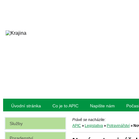
Úvodní stránka
Co je to APIC
Napište nám
Počas
Právě se nacházíte:
Služby
APIC
»
Legislativa
»
Potravinářství
»
No
Poradenství