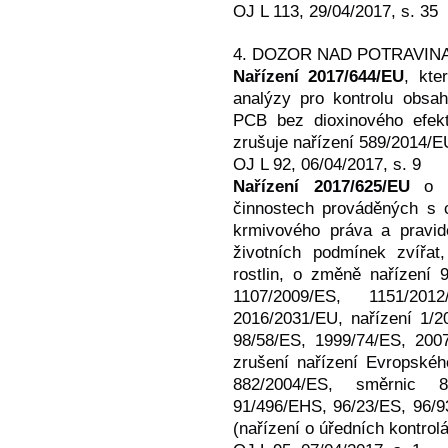
OJ L 113, 29/04/2017, s. 35
4. DOZOR NAD POTRAVIN
Nařízení 2017/644/EU
, kte
analýzy pro kontrolu obsa
PCB bez dioxinového efek
zrušuje nařízení 589/2014/E
OJ L 92, 06/04/2017, s. 9
Nařízení 2017/625/EU
o úř
činnostech prováděných s c
krmivového práva a pravide
životních podmínek zvířat
rostlin, o změně nařízení 
1107/2009/ES, 1151/20
2016/2031/EU, nařízení 1/
98/58/ES, 1999/74/ES, 200
zrušení nařízení Evropské
882/2004/ES, směrnic 8
91/496/EHS, 96/23/ES, 96/9
(nařízení o úředních kontrol