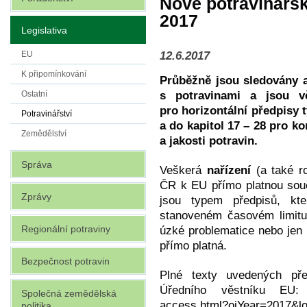
Nové potravinářs
2017
Legislativa
12.6.2017
EU
K připomínkování
Průběžně jsou sledovány a
s potravinami a jsou v
Ostatní
pro horizontální předpisy t
Potravinářství
a do kapitol 17 – 28 pro k
Zemědělství
a jakosti potravin.
Správa
Veškerá
nařízení
(a také ro
ČR k EU přímo platnou souč
Zprávy
jsou typem předpisů, kt
stanoveném časovém limit
Regionální potraviny
úzké problematice nebo jen
přímo platná.
Bezpečnost potravin
Plné texty uvedených pře
Úředního věstníku EU
Společná zemědělská
access.html?ojYear=2017&l
politika