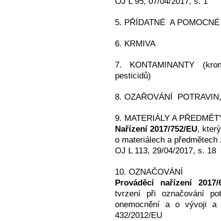
OJ L 95, 07/04/2017, s. 1
5. PŘÍDATNÉ A POMOCNÉ
6. KRMIVA
7. KONTAMINANTY (kromě
pesticidů)
8. OZAŘOVÁNÍ POTRAVIN
9. MATERIÁLY A PŘEDMĚT
Nařízení 2017/752/EU
, kter
o materiálech a předmětech 
OJ L 113, 29/04/2017, s. 18
10. OZNAČOVÁNÍ
Prováděcí nařízení 2017/
tvrzení při označování pot
onemocnění a o vývoji a 
432/2012/EU