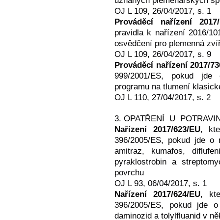
uznaných plemenářských spo
OJ L 109, 26/04/2017, s. 1
Prováděcí nařízení 2017
pravidla k nařízení 2016/1
osvědčení pro plemenná zvíř
OJ L 109, 26/04/2017, s. 9
Prováděcí nařízení 2017/7
999/2001/ES, pokud jde o
programu na tlumení klasick
OJ L 110, 27/04/2017, s. 2
3. OPATŘENÍ U POTRAV
Nařízení 2017/623/EU
, kt
396/2005/ES, pokud jde o m
amitraz, kumafos, diflufen
pyraklostrobin a streptom
povrchu
OJ L 93, 06/04/2017, s. 1
Nařízení 2017/624/EU
, kt
396/2005/ES, pokud jde o 
daminozid a tolylfluanid v n