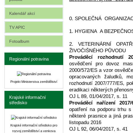
Kalendář akcí
0. SPOLEČNÁ ORGANIZA
TV APIC
1. HYGIENA A BEZPEČN
Fotoalbum
2. VETERINÁRNÍ OPA
ŽIVOČIŠNÉHO PŮVODU
Prováděcí rozhodnutí 20
Regionální potravina
osvědčení pro dovoz masn
2000/572/ES a vzor osvědče
opracovaných žaludků, mo
Projekt Ministerstva zemědělství
rozhodnutí 2007/777/ES, pok
eradikaci některých přenosn
OJ L 89, 01/04/2017, s. 11
Krajské informační
Prováděcí nařízení 2017/
středisko
opatření na podporu trhu 
některé prasnice a jiná pra
listopadu 2016
Krajské informační středisko pro
OJ L 92, 06/04/2017, s. 41
rozvoj zemědělství a venkova