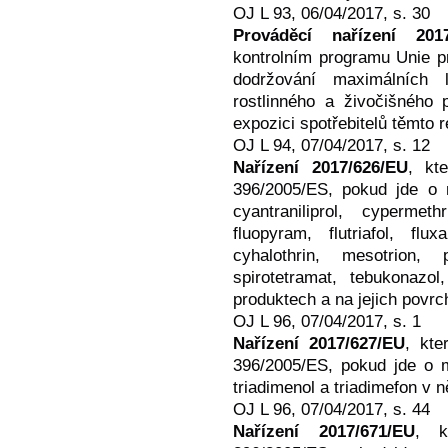
OJ L 93, 06/04/2017, s. 30
Prováděcí nařízení 2017
kontrolním programu Unie pr
dodržování maximálních l
rostlinného a živočišného 
expozici spotřebitelů těmto 
OJ L 94, 07/04/2017, s. 12
Nařízení 2017/626/EU
, kt
396/2005/ES, pokud jde o m
cyantraniliprol, cypermeth
fluopyram, flutriafol, fl
cyhalothrin, mesotrion, p
spirotetramat, tebukonazol
produktech a na jejich povrc
OJ L 96, 07/04/2017, s. 1
Nařízení 2017/627/EU
, kte
396/2005/ES, pokud jde o m
triadimenol a triadimefon v 
OJ L 96, 07/04/2017, s. 44
Nařízení 2017/671/EU
, k