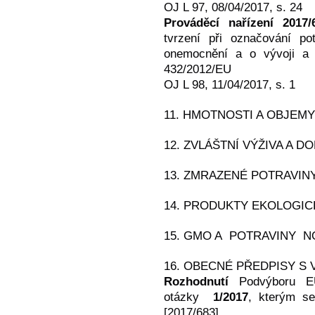
OJ L 97, 08/04/2017, s. 24
Prováděcí nařízení 2017/
tvrzení při označování pot
onemocnění a o vývoji a 
432/2012/EU
OJ L 98, 11/04/2017, s. 1
11. HMOTNOSTI A OBJEMY
12. ZVLÁŠTNÍ VÝŽIVA A 
13. ZMRAZENÉ POTRAVIN
14. PRODUKTY EKOLOGI
15. GMO A POTRAVINY 
16. OBECNÉ PŘEDPISY S
Rozhodnutí
Podvýboru EU–
otázky
1/2017
, kterým se
[2017/683]