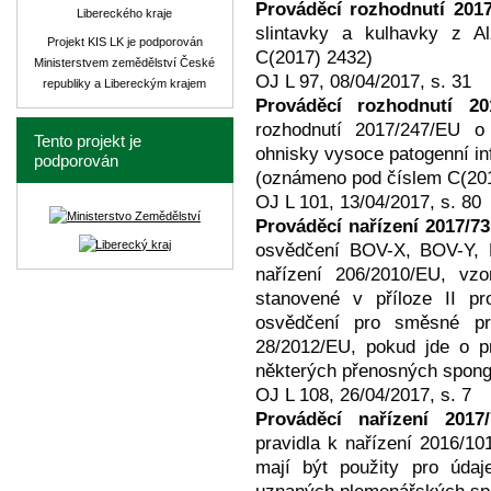
Prováděcí rozhodnutí 201
Libereckého kraje
slintavky a kulhavky z A
Projekt KIS LK je podporován
C(2017) 2432)
Ministerstvem zemědělství České
OJ L 97, 08/04/2017, s. 31
republiky a Libereckým krajem
Prováděcí rozhodnutí 20
rozhodnutí 2017/247/EU o
Tento projekt je
ohnisky vysoce patogenní in
podporován
(oznámeno pod číslem C(20
OJ L 101, 13/04/2017, s. 80
Prováděcí nařízení 2017/7
osvědčení BOV-X, BOV-Y, 
nařízení 206/2010/EU, 
stanovené v příloze II p
osvědčení pro směsné pro
28/2012/EU, pokud jde o pr
některých přenosných spongi
OJ L 108, 26/04/2017, s. 7
Prováděcí nařízení 2017
pravidla k nařízení 2016/10
mají být použity pro úda