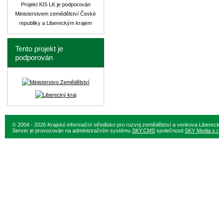
Projekt KIS LK je podporován
Ministerstvem zemědělství České
republiky a Libereckým krajem
Tento projekt je
podporován
© 2004 - 2026 Krajské informační středisko pro rozvoj zemědělství a venkova Liberec
Server je provozován na administračním systému
SKY:CMS
společnosti
SKY Media s.r.