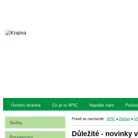
Úvodní stránka
Co je to APIC
Napište nám
Počas
Právě se nacházíte:
APIC
»
Zprávy
»
V
Služby
Důležité - novinky 
Poradenství