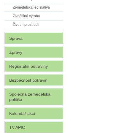
Zemědělská legislativa
Živočišná výroba
Životní prostředí
Správa
Zprávy
Regionální potraviny
Bezpečnost potravin
Společná zemědělská
politika
Kalendář akcí
TV APIC