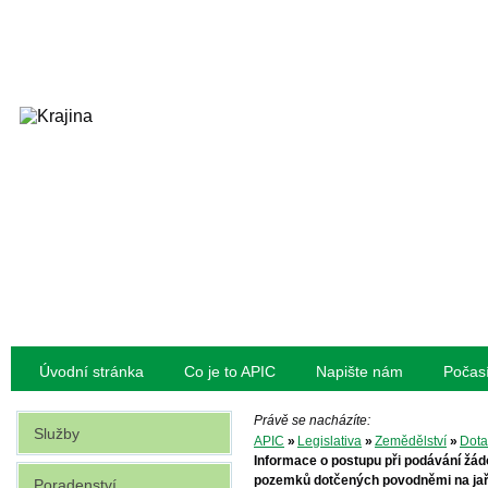
Úvodní stránka
Co je to APIC
Napište nám
Počas
Právě se nacházíte:
Služby
APIC
»
Legislativa
»
Zemědělství
»
Dota
Informace o postupu při podávání žád
pozemků dotčených povodněmi na ja
Poradenství