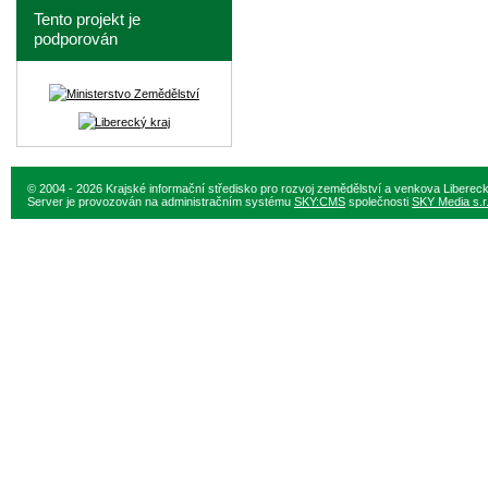
Tento projekt je
podporován
© 2004 - 2026 Krajské informační středisko pro rozvoj zemědělství a venkova Liberec
Server je provozován na administračním systému
SKY:CMS
společnosti
SKY Media s.r.