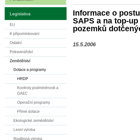
Informace o postu
Legislativa
SAPS a na top-up 
EU
pozemků dotčenýc
K připomínkování
Ostatní
15.5.2006
Potravinářství
Zemědělství
Dotace a programy
HRDP
Kontroly podmíněnosti a
GAEC
Operační programy
Přímé dotace
Ekologické zemědělství
Lesní výroba
Rostlinná výroba