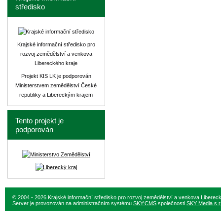
středisko
Krajské informační středisko pro
rozvoj zemědělství a venkova
Libereckého kraje
Projekt KIS LK je podporován
Ministerstvem zemědělství České
republiky a Libereckým krajem
Tento projekt je
podporován
© 2004 - 2026 Krajské informační středisko pro rozvoj zemědělství a venkova Liberec
Server je provozován na administračním systému
SKY:CMS
společnosti
SKY Media s.r.