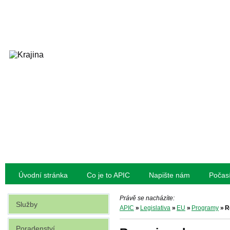
Úvodní stránka
Co je to APIC
Napište nám
Počas
Právě se nacházíte:
Služby
APIC
»
Legislativa
»
EU
»
Programy
»
R
Poradenství