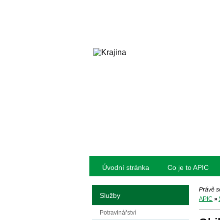
Úvodní stránka
Co je to APIC
Právě s
Služby
APIC
»
Potravinářství