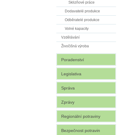
Sklizňové práce
Dodavatelé produkce
Odběratelé produkce
Volné kapacity
Vzdělávání
Živočišná výroba
Poradenství
Legislativa
Správa
Zprávy
Regionální potraviny
Bezpečnost potravin