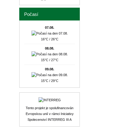
Počasí
07.08.
16°C / 26°C
08.08.
15°C / 27°C
09.08.
15°C / 29°C
Tento projekt je spolufinancován
Evropskou unií v rámci Iniciativy
Spolecenství INTERREG III A