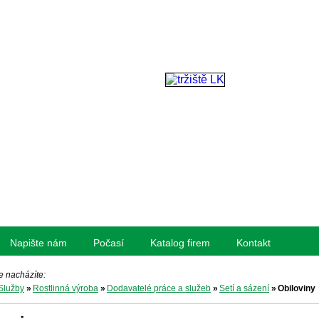
Napište nám
Počasí
Katalog firem
Kontakt
e nacházíte:
Služby
»
Rostlinná výroba
»
Dodavatelé práce a služeb
»
Setí a sázení
»
Obiloviny