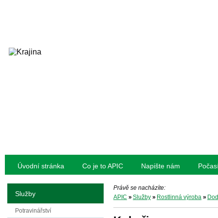
Úvodní stránka
Co je to APIC
Napište nám
Počas
Právě se nacházíte:
Služby
APIC
»
Služby
»
Rostlinná výroba
»
Dod
Potravinářství