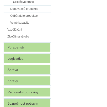
Sklizňové práce
Dodavatelé produkce
Odběratelé produkce
Volné kapacity
Vzdělávání
Živočišná výroba
Poradenství
Legislativa
Správa
Zprávy
Regionální potraviny
Bezpečnost potravin