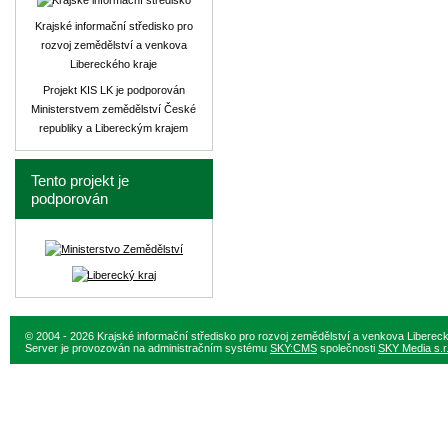
Krajské informační středisko pro
rozvoj zemědělství a venkova
Libereckého kraje
Projekt KIS LK je podporován
Ministerstvem zemědělství České
republiky a Libereckým krajem
Tento projekt je
podporován
© 2004 - 2026 Krajské informační středisko pro rozvoj zemědělství a venkova Liberec
Server je provozován na administračním systému
SKY:CMS
společnosti
SKY Media s.r.