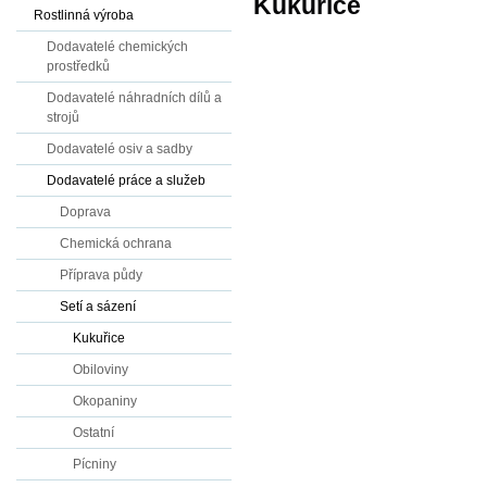
Kukuřice
Rostlinná výroba
Dodavatelé chemických
prostředků
Dodavatelé náhradních dílů a
strojů
Dodavatelé osiv a sadby
Dodavatelé práce a služeb
Doprava
Chemická ochrana
Příprava půdy
Setí a sázení
Kukuřice
Obiloviny
Okopaniny
Ostatní
Pícniny