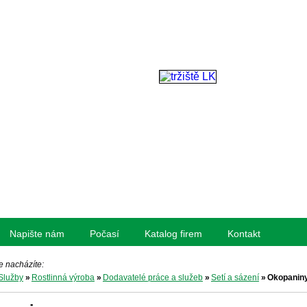
Napište nám
Počasí
Katalog firem
Kontakt
e nacházíte:
Služby
»
Rostlinná výroba
»
Dodavatelé práce a služeb
»
Setí a sázení
»
Okopanin