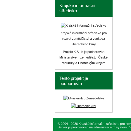
Krajské informační
středisko
Krajské informační středisko pro
rozvoj zemědělství a venkova
Libereckého kraje
Projekt KIS LK je podporován
Ministerstvem zemědělství České
republiky a Libereckým krajem
Tento projekt je
podporován
© 2004 - 2026 Krajské informační středisko pro ro
Server je provozován na administračním systému