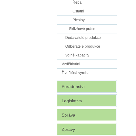
Řepa
Ostatní
Pícniny
Sklizňové práce
Dodavatelé produkce
Odběratelé produkce
Volné kapacity
Vzdělávání
Živočišná výroba
Poradenství
Legislativa
Správa
Zprávy