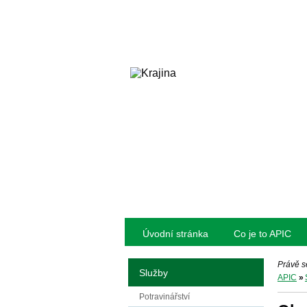
Úvodní stránka
Co je to APIC
Právě s
Služby
APIC
»
Potravinářství