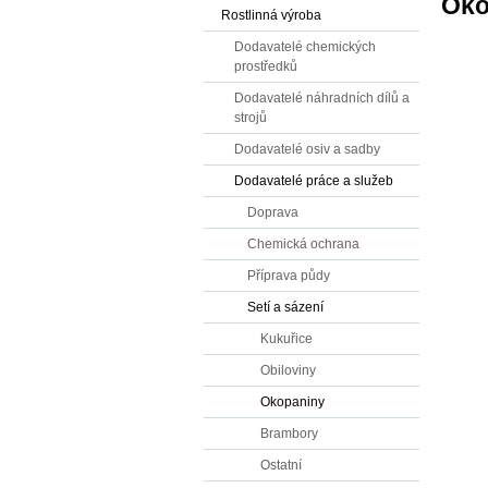
Oko
Rostlinná výroba
Dodavatelé chemických
prostředků
Dodavatelé náhradních dílů a
strojů
Dodavatelé osiv a sadby
Dodavatelé práce a služeb
Doprava
Chemická ochrana
Příprava půdy
Setí a sázení
Kukuřice
Obiloviny
Okopaniny
Brambory
Ostatní