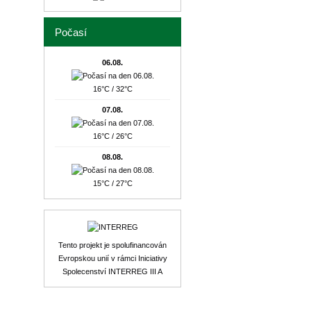
Počasí
06.08.
16°C / 32°C
07.08.
16°C / 26°C
08.08.
15°C / 27°C
Tento projekt je spolufinancován
Evropskou unií v rámci Iniciativy
Spolecenství INTERREG III A