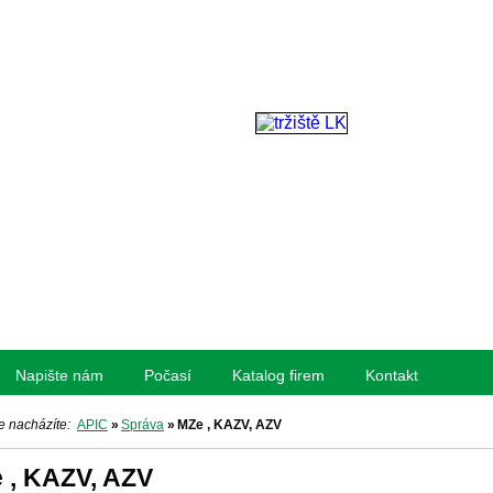
Napište nám
Počasí
Katalog firem
Kontakt
e nacházíte:
APIC
»
Správa
»
MZe , KAZV, AZV
 , KAZV, AZV