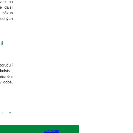
ivce na
ě další
 nákup
hodných
jí
poručují
kolství,
ísnění
v době,
›
»
SKY Media