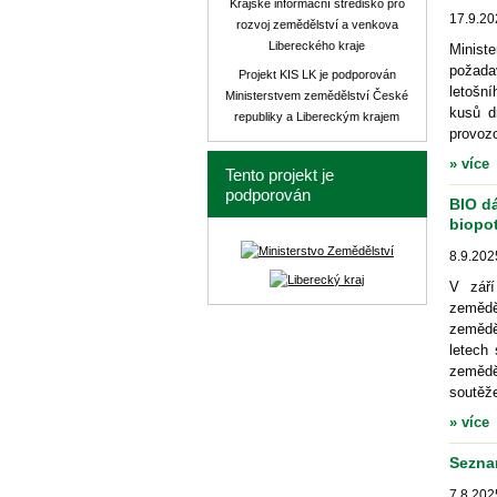
Krajské informační středisko pro
17.9.20
rozvoj zemědělství a venkova
Libereckého kraje
Minist
požada
Projekt KIS LK je podporován
letošní
Ministerstvem zemědělství České
kusů d
republiky a Libereckým krajem
provoz
» více
Tento projekt je
podporován
BIO d
biopo
8.9.202
V září
zemědě
zeměděl
letech
zemědě
soutěže
» více
Sezna
7.8.202