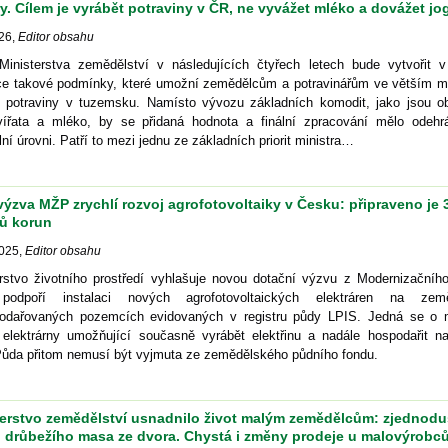
y. Cílem je vyrábět potraviny v ČR, ne vyvážet mléko a dovážet jo
26
,
Editor obsahu
Ministerstva zemědělství v následujících čtyřech letech bude vytvořit 
ice takové podmínky, které umožní zemědělcům a potravinářům ve větším m
t potraviny v tuzemsku. Namísto vývozu základních komodit, jako jsou obi
vířata a mléko, by se přidaná hodnota a finální zpracování mělo odehr
lní úrovni. Patří to mezi jednu ze základních priorit ministra…
ýzva MŽP zrychlí rozvoj agrofotovoltaiky v Česku: připraveno je 
nů korun
2025
,
Editor obsahu
erstvo životního prostředí vyhlašuje novou dotační výzvu z Modernizačního
podpoří instalaci nových agrofotovoltaických elektráren na zem
odařovaných pozemcích evidovaných v registru půdy LPIS. Jedná se o 
í elektrárny umožňující současně vyrábět elektřinu a nadále hospodařit na
Půda přitom nemusí být vyjmuta ze zemědělského půdního fondu.
terstvo zemědělství usnadnilo život malým zemědělcům: zjednodu
j drůbežího masa ze dvora. Chystá i změny prodeje u malovýrobc