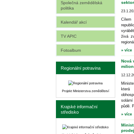
sektor
Společná zemědělská
politika
23.1.20
Cílem 
Kalendář akcí
republ
vyrábě
TV APIC
živá z
regioná
Fotoalbum
» více
Nová v
milio
Regionální potravina
12.12.
Minist
která 
Projekt Ministerstva zemědělství
obhosp
solárn
půdě. 
Krajské informační
středisko
» více
Minis
prode