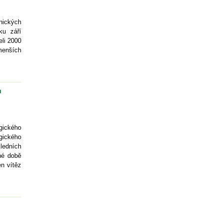
nických
ku září
eli 2000
menších
u
gického
gického
ledních
né době
n vítěz