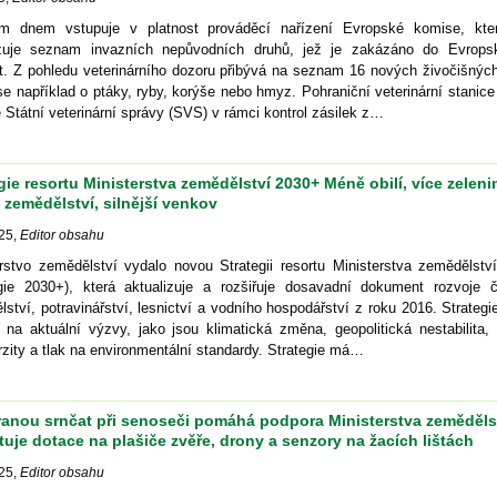
m dnem vstupuje v platnost prováděcí nařízení Evropské komise, kt
izuje seznam invazních nepůvodních druhů, jež je zakázáno do Evrops
t. Z pohledu veterinárního dozoru přibývá na seznam 16 nových živočišných
e například o ptáky, ryby, korýše nebo hmyz. Pohraniční veterinární stanic
Státní veterinární správy (SVS) v rámci kontrol zásilek z…
gie resortu Ministerstva zemědělství 2030+ Méně obilí, více zeleni
 zemědělství, silnější venkov
25
,
Editor obsahu
erstvo zemědělství vydalo novou Strategii resortu Ministerstva zemědělstv
egie 2030+), která aktualizuje a rozšiřuje dosavadní dokument rozvoje 
ství, potravinářství, lesnictví a vodního hospodářství z roku 2016. Strateg
 na aktuální výzvy, jako jsou klimatická změna, geopolitická nestabilita,
rzity a tlak na environmentální standardy. Strategie má…
ranou srnčat při senoseči pomáhá podpora Ministerstva zemědělst
uje dotace na plašiče zvěře, drony a senzory na žacích lištách
25
,
Editor obsahu