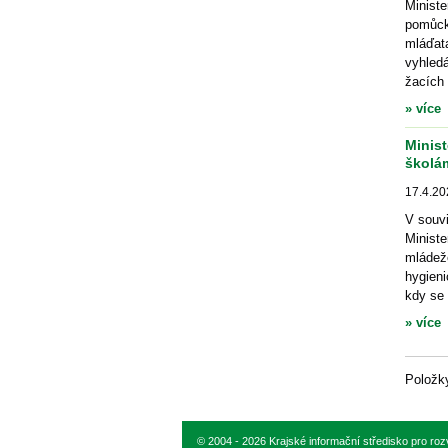
Minist
pomůck
mláďa
vyhled
žacích 
» více
Minist
školám
17.4.20
V souvi
Ministe
mláde
hygien
kdy se 
» více
Polož
© 2004 - 2026 Krajské informační středisko pro ro