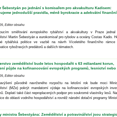
tr Šebestyán po jednání s komisařem pro akvakulturu Kadisem:
ujeme jednodušší pravidla, méně byrokracie a adekvátní finanční
26
,
Editor obsahu
ucím směřování evropského rybářství a akvakultury v Praze jednal 
ství Martin Šebestyán a eurokomisař pro rybolov a oceány Costas Kadis. Ho
né rybářská politice ve vazbě na návrh Víceletého finančního rámce
atice rybožravých predátorů a dalších tématech.
erstvo zemědělství bude letos hospodařit s 63 miliardami korun,
ení půjde na kofinancování evropských programů, lesnictví nebo
26
,
Editor obsahu
avýšení původně navrženého rozpočtu na letošní rok bude moci Minis
lství (MZe) pokrýt mandatorní výdaje na kofinancování evropských inves
ů. Doplatí také část neproplacených podpor pro soukromé vlastníky lesů. N
tice do oblasti vodního hospodářství a rovněž národní dotační programy Minis
ty ministra Šebestyána: Zemědělství a potravinářství jsou strategi