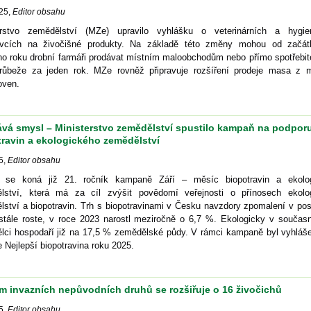
25
,
Editor obsahu
erstvo zemědělství (MZe) upravilo vyhlášku o veterinárních a hygie
vcích na živočišné produkty. Na základě této změny mohou od začát
ho roku drobní farmáři prodávat místním maloobchodům nebo přímo spotřebit
růbeže za jeden rok. MZe rovněž připravuje rozšíření prodeje masa z 
oven.
ává smysl – Ministerstvo zemědělství spustilo kampaň na podpor
travin a ekologického zemědělství
5
,
Editor obsahu
 se koná již 21. ročník kampaně Září – měsíc biopotravin a ekolo
lství, která má za cíl zvýšit povědomí veřejnosti o přínosech ekolo
ství a biopotravin. Trh s biopotravinami v Česku navzdory zpomalení v pos
 stále roste, v roce 2023 narostl meziročně o 6,7 %. Ekologicky v součas
lci hospodaří již na 17,5 % zemědělské půdy. V rámci kampaně byl vyhláše
 Nejlepší biopotravina roku 2025.
m invazních nepůvodních druhů se rozšiřuje o 16 živočichů
5
,
Editor obsahu