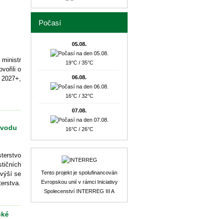
Počasí
05.08.
ministr
19°C / 35°C
vořili o
06.08.
 2027+,
16°C / 32°C
07.08.
 vodu
16°C / 26°C
terstvo
tičních
Tento projekt je spolufinancován
avýší se
Evropskou unií v rámci Iniciativy
terstva.
Spolecenství INTERREG III A
cké