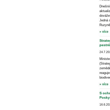
Dnešní
aktual
dováže
Jedná s
Ruzyně 
» více
Strate
pestré
24.7.20
Minist
(Strat
zeměděl
reaguje
biodive
» více
S och
Poskyt
16.6.20