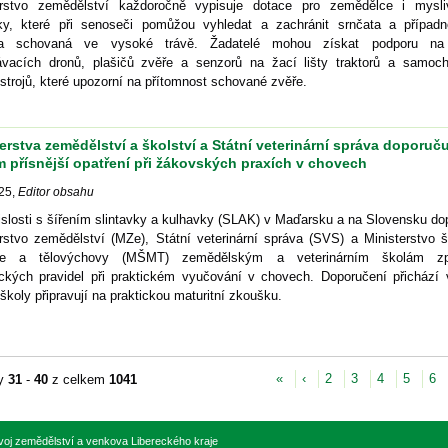
erstvo zemědělství každoročně vypisuje dotace pro zemědělce i mysl
y, které při senoseči pomůžou vyhledat a zachránit srnčata a případn
ta schovaná ve vysoké trávě. Žadatelé mohou získat podporu na
ávacích dronů, plašičů zvěře a senzorů na žací lišty traktorů a samoc
strojů, které upozorní na přítomnost schované zvěře.
erstva zemědělství a školství a Státní veterinární správa doporuču
 přísnější opatření při žákovských praxích v chovech
25
,
Editor obsahu
slosti s šířením slintavky a kulhavky (SLAK) v Maďarsku a na Slovensku do
rstvo zemědělství (MZe), Státní veterinární správa (SVS) a Ministerstvo š
že a tělovýchovy (MŠMT) zemědělským a veterinárním školám zpř
ických pravidel při praktickém vyučování v chovech. Doporučení přichází 
školy připravují na praktickou maturitní zkoušku.
«
‹
2
3
4
5
6
ky
31
-
40
z celkem
1041
zvoj zemědělství a venkova Libereckého kraje