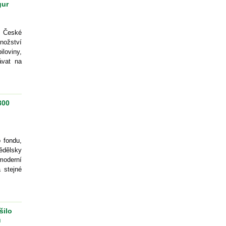
gur
v České
nožství
loviny,
ávat na
300
 fondu,
ědělsky
moderní
 stejné
šilo
ů