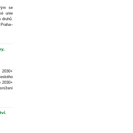
erým se
ké unie
 druhů.
e Praha–
ny,
í 2030+
českého
ie 2030+
 snížení
ví.