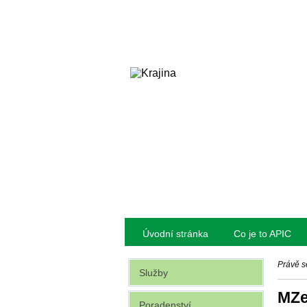
Úvodní stránka
Co je to APIC
Právě s
Služby
MZe
Poradenství