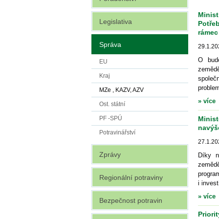
Minis
Legislativa
Potřeb
rámec
Správa
29.1.20
O budo
EU
zeměděl
Kraj
společ
problem
MZe , KAZV, AZV
» více
Ost. státní
Minist
PF -SPÚ
navýš
Potravinářství
27.1.20
Zprávy
Díky n
zemědě
program
Regionální potraviny
i inves
» více
Bezpečnost potravin
Priori