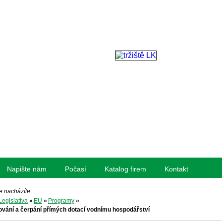
Napište nám
Počasí
Katalog firem
Kontakt
e nacházíte:
Legislativa
»
EU
»
Programy
»
vání a čerpání přímých dotací vodnímu hospodářství