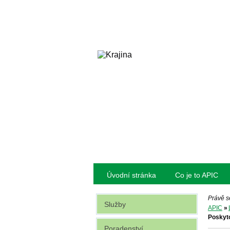
Úvodní stránka
Co je to APIC
Právě s
Služby
APIC
»
Poskyto
Poradenství