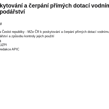
kytování a čerpání přímých dotací vodní
podářství
08
la České republiky - MZe ČR k poskytování a čerpání přímých dotací vodním
řství a způsobu kontroly jejich použití
a
UZPI
redakce APIC