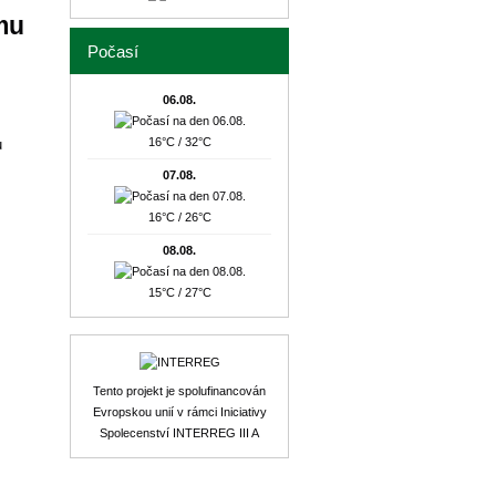
mu
Počasí
06.08.
16°C / 32°C
u
07.08.
16°C / 26°C
08.08.
15°C / 27°C
Tento projekt je spolufinancován
Evropskou unií v rámci Iniciativy
Spolecenství INTERREG III A