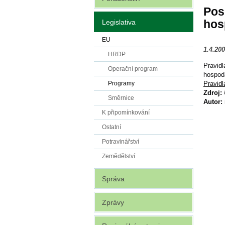
Pos
hos
Legislativa
EU
1.4.20
HRDP
Pravid
Operační program
hospodá
Pravidl
Programy
Zdroj:
Směrnice
Autor:
K připomínkování
Ostatní
Potravinářství
Zemědělství
Správa
Zprávy