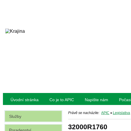
Úvodní stránka
Co je to APIC
Napište nám
Počas
Právě se nacházíte:
APIC
»
Legislativa
Služby
32000R1760
Poradenství