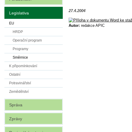
27.4.2004
Legislativa
Příloha v dokumentu Word ke sta
EU
Autor:
redakce APIC
HRDP
Operační program
Programy
Směrnice
K připomínkování
Ostatní
Potravinářství
Zemědělství
Správa
Zprávy