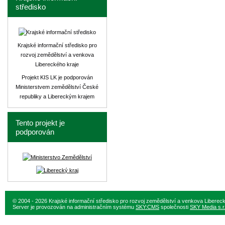
středisko
Krajské informační středisko pro
rozvoj zemědělství a venkova
Libereckého kraje
Projekt KIS LK je podporován
Ministerstvem zemědělství České
republiky a Libereckým krajem
Tento projekt je
podporován
© 2004 - 2026 Krajské informační středisko pro rozvoj zemědělství a venkova Liberec
Server je provozován na administračním systému
SKY:CMS
společnosti
SKY Media s.r.