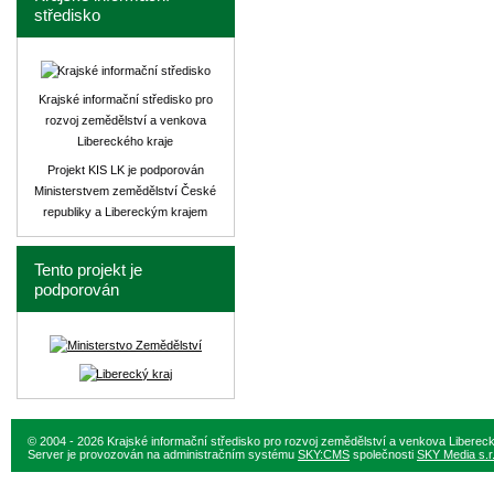
středisko
Krajské informační středisko pro
rozvoj zemědělství a venkova
Libereckého kraje
Projekt KIS LK je podporován
Ministerstvem zemědělství České
republiky a Libereckým krajem
Tento projekt je
podporován
© 2004 - 2026 Krajské informační středisko pro rozvoj zemědělství a venkova Liberec
Server je provozován na administračním systému
SKY:CMS
společnosti
SKY Media s.r.