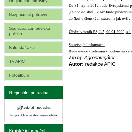
Regionální potraviny
Do 31. srpna 2012 bude Evropskému pa
‚Ovoce do škol‘, v níž bude předevší
Bezpečnost potravin
do škol v členských státech a jak ovliv
Společná zemědělská
Úřední věstník ES, L 5, 09.01.2009, s.1
politika
Související informace:
Kalendář akcí
Bude ovoce a zelenina v budoucnu ve 
Zdroj:
Agronavigátor
TV APIC
Autor:
redakce APIC
Fotoalbum
Regionální potravina
Projekt Ministerstva zemědělství
Krajské informační