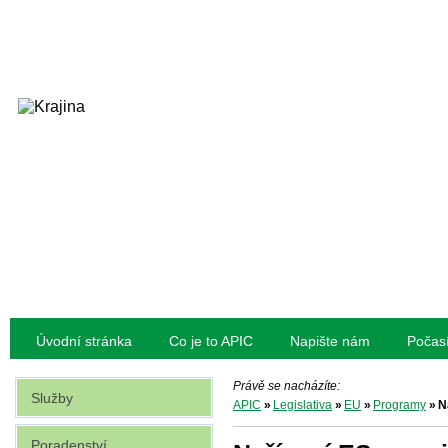
Úvodní stránka
Co je to APIC
Napište nám
Počas
Právě se nacházíte:
Služby
APIC
»
Legislativa
»
EU
»
Programy
»
N
Poradenství