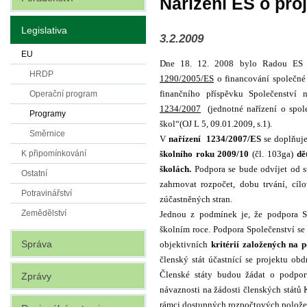
Nařízení ES o pro
Legislativa
3.2.2009
EU
Dne 18. 12. 2008 bylo Radou ES 
HRDP
1290/2005/ES
o financování společné
finančního příspěvku Společenství
Operační program
1234/2007
(jednotné nařízení o spol
Programy
škol“(
OJ L 5, 09.01.2009, s.1).
Směrnice
V
na
ř
ízení 1234/2007/ES
se doplňuje
š
kolního roku 2009/10
(čl. 103ga)
d
ě
K připomínkování
š
kolách.
Podpora se bude odvíjet od str
Ostatní
zahrnovat rozpočet, dobu trvání, cí
Potravinářství
zúčastněných stran.
Zemědělství
Jednou z podmínek je, že podpora S
školním roce. Podpora Společenství se
Správa
objektivních
kritérií zalo
ž
ených na p
členský stát účastnící se projektu ob
Členské státy budou žádat o podpor
Zprávy
návaznosti na žádosti členských států
rámci dostupných rozpočtových polože