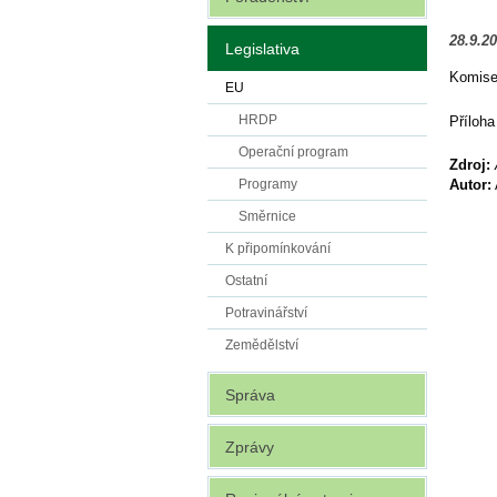
28.9.2
Legislativa
Komise 
EU
HRDP
Příloha
Operační program
Zdroj:
Autor:
Programy
Směrnice
K připomínkování
Ostatní
Potravinářství
Zemědělství
Správa
Zprávy