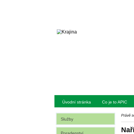
Úvodní stránka
Co je to APIC
Právě s
Služby
Nař
Poradenství