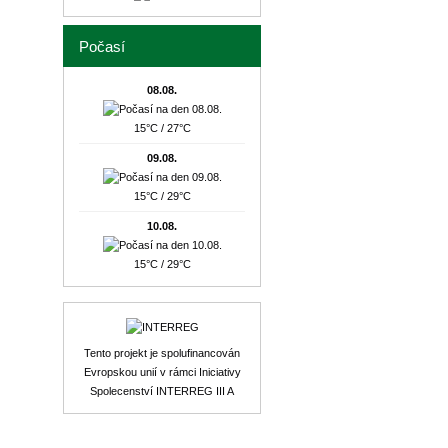
Počasí
08.08.
15°C / 27°C
09.08.
15°C / 29°C
10.08.
15°C / 29°C
Tento projekt je spolufinancován
Evropskou unií v rámci Iniciativy
Spolecenství INTERREG III A