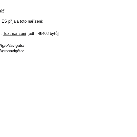
005
ES přijala toto nařízení:
 :
Text nařízení
[pdf ; 48403 bytů]
AgroNavigator
Agronavigátor